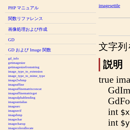
imagesettile
PHP マニュアル
関数リファレンス
画像処理および作成
GD
文字列
GD および Image 関数
gd_info
説明
getimagesize
getimagesizefromstring
image_type_to_extension
image_type_to_mime_type
true
ima
image2wbmp
imageaffine
GdIm
imageaffinematrixconcat
imageaffinematrixget
GdFo
imagealphablending
imageantialias
imagearc
int
$x
imageavif
imagebmp
int
imagechar
$y
imagecharup
imagecolorallocate