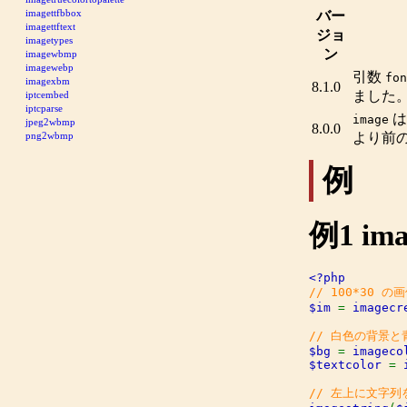
imagettfbbox
バー
imagettftext
ジョ
imagetypes
ン
imagewbmp
imagewebp
引数
fon
imagexbm
8.1.0
ました
iptcembed
iptcparse
は
image
jpeg2wbmp
8.0.0
png2wbmp
より前
例
例1
ima
$im 
= 
imagecr
$bg 
= 
imageco
$textcolor 
= 