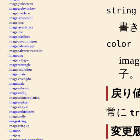
imagegrabscreen
string
imagegrabwindow
imageinterlace
imageistruecolor
imagejpeg
書き
imagelayereffect
imageline
imageloadfont
color
imageopenpolygon
imagepalettecopy
imagepalettetotruecolor
imagepng
imag
imagepolygon
imagerectangle
imageresolution
子。
imagerotate
imagesavealpha
imagescale
imagesetbrush
戻り
imagesetclip
imagesetinterpolation
imagesetpixel
imagesetstyle
常に
tr
imagesetthickness
imagesettile
imagestring
imagestringup
変更
imagesx
imagesy
imagetruecolortopalette