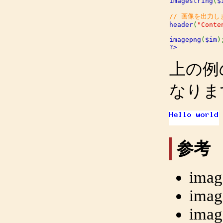
imagestring
(
$
header
(
"Conte
imagepng
(
$im
?>
上の例
なりま
参考
imag
imag
image