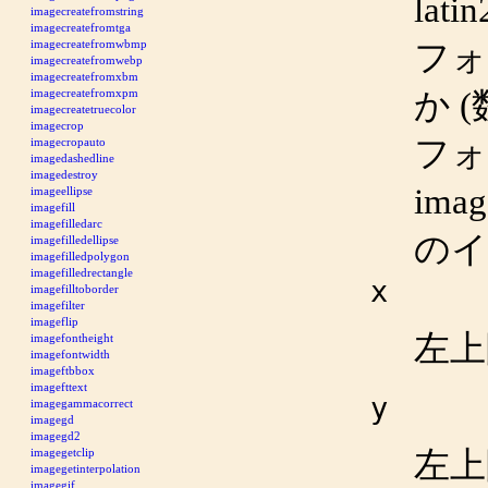
la
imagecreatefromstring
imagecreatefromtga
imagecreatefromwbmp
フォン
imagecreatefromwebp
imagecreatefromxbm
か 
imagecreatefromxpm
imagecreatetruecolor
imagecrop
フォ
imagecropauto
imagedashedline
imagedestroy
imag
imageellipse
imagefill
imagefilledarc
のイ
imagefilledellipse
imagefilledpolygon
imagefilledrectangle
x
imagefilltoborder
imagefilter
imageflip
左上
imagefontheight
imagefontwidth
imageftbbox
imagefttext
y
imagegammacorrect
imagegd
imagegd2
左上
imagegetclip
imagegetinterpolation
imagegif