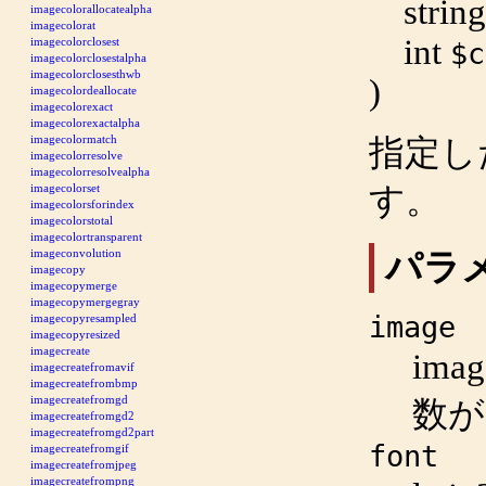
string
imagecolorallocatealpha
imagecolorat
int
imagecolorclosest
$c
imagecolorclosestalpha
imagecolorclosesthwb
)
imagecolordeallocate
imagecolorexact
imagecolorexactalpha
imagecolormatch
指定し
imagecolorresolve
imagecolorresolvealpha
す。
imagecolorset
imagecolorsforindex
imagecolorstotal
imagecolortransparent
パラ
imageconvolution
imagecopy
imagecopymerge
imagecopymergegray
image
imagecopyresampled
imagecopyresized
imagecreate
imag
imagecreatefromavif
imagecreatefrombmp
imagecreatefromgd
数
imagecreatefromgd2
imagecreatefromgd2part
font
imagecreatefromgif
imagecreatefromjpeg
imagecreatefrompng