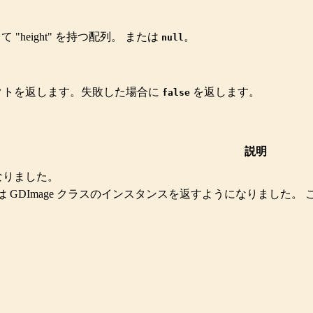
そして "height" を持つ配列。 または
。
null
クトを返します。失敗した場合に
を返します。
false
説明
 になりました。
は
GDImage
クラスのインスタンスを返すようになりました。 