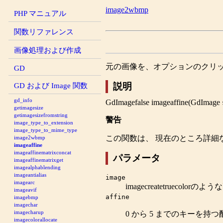
image2wbmp
PHP マニュアル
関数リファレンス
画像処理および作成
元の画像を、オプションのクリ
GD
GD および Image 関数
説明
gd_info
GdImage
false
imageaffine
(
GdImage
getimagesize
getimagesizefromstring
警告
image_type_to_extension
image_type_to_mime_type
この関数は、 現在のところ詳細
image2wbmp
imageaffine
imageaffinematrixconcat
パラメータ
imageaffinematrixget
imagealphablending
imageantialias
image
imagearc
imagecreatetruecolor
のよう
imageavif
affine
imagebmp
imagechar
imagecharup
0 から 5 までのキーを持
imagecolorallocate