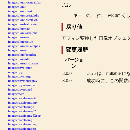
imagecolorallocatealpha
clip
imagecolorat
imagecolorclosest
キー "x"、"y"、"width" 
imagecolorclosestalpha
imagecolorclosesthwb
imagecolordeallocate
戻り値
imagecolorexact
imagecolorexactalpha
imagecolormatch
アフィン変換した画像オブジェ
imagecolorresolve
imagecolorresolvealpha
変更履歴
imagecolorset
imagecolorsforindex
imagecolorstotal
バージョ
imagecolortransparent
ン
imageconvolution
imagecopy
8.0.0
は、nullable
clip
imagecopymerge
8.0.0
成功時に、この関数
imagecopymergegray
imagecopyresampled
imagecopyresized
imagecreate
imagecreatefromavif
imagecreatefrombmp
imagecreatefromgd
imagecreatefromgd2
imagecreatefromgd2part
imagecreatefromgif
imagecreatefromjpeg
imagecreatefrompng