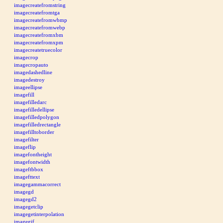
imagecreatefromstring
imagecreatefromtga
imagecreatefromwbmp
imagecreatefromwebp
imagecreatefromxbm
imagecreatefromxpm
imagecreatetruecolor
imagecrop
imagecropauto
imagedashedline
imagedestroy
imageellipse
imagefill
imagefilledarc
imagefilledellipse
imagefilledpolygon
imagefilledrectangle
imagefilltoborder
imagefilter
imageflip
imagefontheight
imagefontwidth
imageftbbox
imagefttext
imagegammacorrect
imagegd
imagegd2
imagegetclip
imagegetinterpolation
imagegif