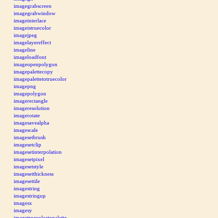
imagegrabscreen
imagegrabwindow
imageinterlace
imageistruecolor
imagejpeg
imagelayereffect
imageline
imageloadfont
imageopenpolygon
imagepalettecopy
imagepalettetotruecolor
imagepng
imagepolygon
imagerectangle
imageresolution
imagerotate
imagesavealpha
imagescale
imagesetbrush
imagesetclip
imagesetinterpolation
imagesetpixel
imagesetstyle
imagesetthickness
imagesettile
imagestring
imagestringup
imagesx
imagesy
imagetruecolortopalette