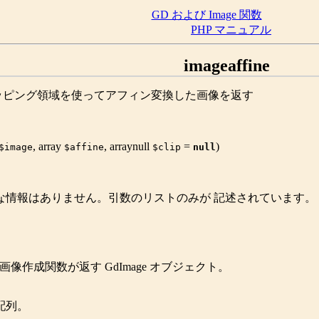
GD および Image 関数
PHP マニュアル
imageaffine
ッピング領域を使ってアフィン変換した画像を返す
,
array
,
array
null
=
)
$image
$affine
$clip
null
な情報はありません。引数のリストのみが 記述されています。
な画像作成関数が返す
GdImage
オブジェクト。
つ配列。