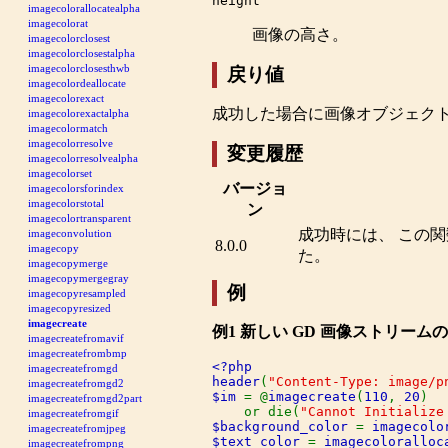
height
imagecolorallocatealpha
imagecolorat
画像の高さ。
imagecolorclosest
imagecolorclosestalpha
imagecolorclosesthwb
戻り値
imagecolordeallocate
imagecolorexact
成功した場合に画像オブジェク
imagecolorexactalpha
imagecolormatch
imagecolorresolve
変更履歴
imagecolorresolvealpha
imagecolorset
バージョ
imagecolorsforindex
imagecolorstotal
ン
imagecolortransparent
成功時には、 この
imageconvolution
8.0.0
imagecopy
た。
imagecopymerge
imagecopymergegray
例
imagecopyresampled
imagecopyresized
imagecreate
例1 新しい GD 画像ストリー
imagecreatefromavif
imagecreatefrombmp
<?php

imagecreatefromgd
header
(
"Content-Type: image/p
imagecreatefromgd2
$im 
= @
imagecreate
(
110
, 
20
)

imagecreatefromgd2part
    or die(
"Cannot Initialize
imagecreatefromgif
$background_color 
= 
imagecolo
imagecreatefromjpeg
$text_color 
= 
imagecoloralloc
imagecreatefrompng