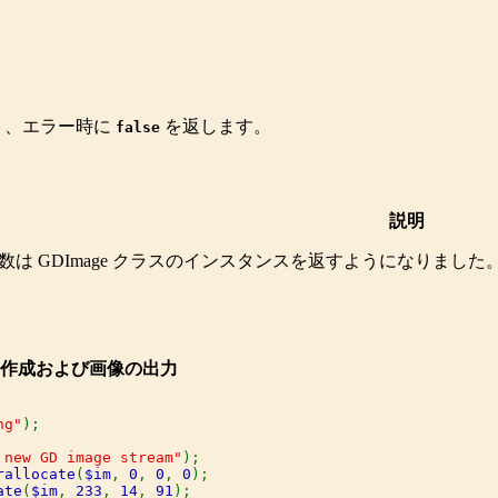
ト、エラー時に
を返します。
false
説明
関数は
GDImage
クラスのインスタンスを返すようになりました。
ムの作成および画像の出力
ng"
 new GD image stream"
rallocate
(
$im
, 
0
, 
0
, 
0
ate
(
$im
, 
233
, 
14
, 
91