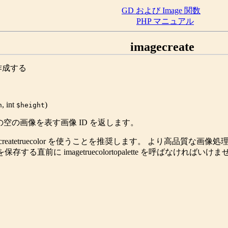
GD および Image 関数
PHP マニュアル
imagecreate
作成する
,
int
)
h
$height
空の画像を表す画像 ID を返します。
reatetruecolor
を使うことを推奨します。 より高品質な画像処
を保存する直前に
imagetruecolortopalette
を呼ばなければいけま