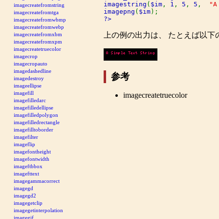
imagestring
(
$im
, 
1
, 
5
, 
5
,  
"A
imagecreatefromstring
imagepng
(
$im
imagecreatefromtga
?>
imagecreatefromwbmp
imagecreatefromwebp
上の例の出力は、 たとえば以下
imagecreatefromxbm
imagecreatefromxpm
imagecreatetruecolor
imagecrop
imagecropauto
imagedashedline
参考
imagedestroy
imageellipse
imagefill
imagecreatetruecolor
imagefilledarc
imagefilledellipse
imagefilledpolygon
imagefilledrectangle
imagefilltoborder
imagefilter
imageflip
imagefontheight
imagefontwidth
imageftbbox
imagefttext
imagegammacorrect
imagegd
imagegd2
imagegetclip
imagegetinterpolation
imagegif