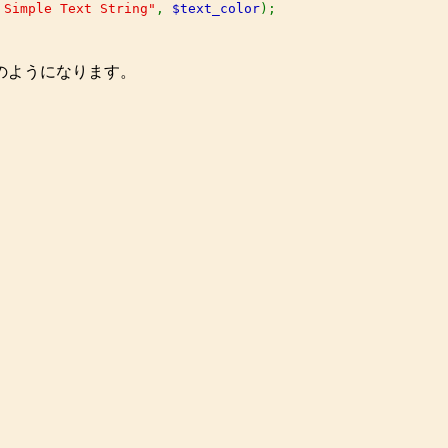
 Simple Text String"
, 
$text_color
のようになります。