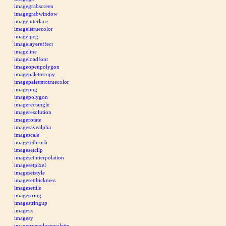
imagegrabscreen
imagegrabwindow
imageinterlace
imageistruecolor
imagejpeg
imagelayereffect
imageline
imageloadfont
imageopenpolygon
imagepalettecopy
imagepalettetotruecolor
imagepng
imagepolygon
imagerectangle
imageresolution
imagerotate
imagesavealpha
imagescale
imagesetbrush
imagesetclip
imagesetinterpolation
imagesetpixel
imagesetstyle
imagesetthickness
imagesettile
imagestring
imagestringup
imagesx
imagesy
imagetruecolortopalette