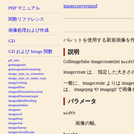
imagecopyresized
PHP マニュアル
関数リファレンス
画像処理および作成
パレットを使用する新規画像を
GD
GD および Image 関数
説明
gd_info
GdImage
false
imagecreate
(
int
$widt
getimagesize
getimagesizefromstring
imagecreate
は、 指定した大きさの
image_type_to_extension
image_type_to_mime_type
一般に、
imagecreate
よりは
imagec
image2wbmp
imageaffine
は、
imagepng
や
imagegif
で画像
imageaffinematrixconcat
imageaffinematrixget
パラメータ
imagealphablending
imageantialias
imagearc
width
imageavif
imagebmp
画像の幅。
imagechar
imagecharup
imagecolorallocate