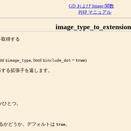
GD および Image 関数
PHP マニュアル
image_type_to_extension
を取得する
int
,
bool
=
)
$image_type
$include_dot
true
応する拡張子を返します。
かひとつ。
るかどうか。デフォルトは
。
true