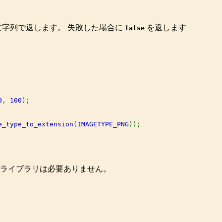
文字列で返します。 失敗した場合に
を返します
false
0
, 
100
);

e_type_to_extension
(
IMAGETYPE_PNG
像ライブラリは必要ありません。