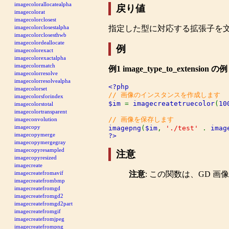
imagecolorallocatealpha
戻り値
imagecolorat
imagecolorclosest
指定した型に対応する拡張子を
imagecolorclosestalpha
imagecolorclosesthwb
imagecolordeallocate
例
imagecolorexact
imagecolorexactalpha
imagecolormatch
例1
image_type_to_extension
の例
imagecolorresolve
imagecolorresolvealpha
imagecolorset
imagecolorsforindex
$im 
= 
imagecreatetruecolor
(
10
imagecolorstotal
imagecolortransparent
imageconvolution
imagecopy
imagepng
(
$im
, 
'./test' 
. 
imag
imagecopymerge
?>
imagecopymergegray
imagecopyresampled
注意
imagecopyresized
imagecreate
注意
:
この関数は、GD 画
imagecreatefromavif
imagecreatefrombmp
imagecreatefromgd
imagecreatefromgd2
imagecreatefromgd2part
imagecreatefromgif
imagecreatefromjpeg
imagecreatefrompng