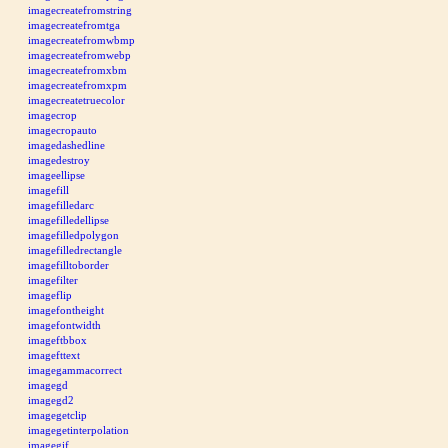
imagecreatefromstring
imagecreatefromtga
imagecreatefromwbmp
imagecreatefromwebp
imagecreatefromxbm
imagecreatefromxpm
imagecreatetruecolor
imagecrop
imagecropauto
imagedashedline
imagedestroy
imageellipse
imagefill
imagefilledarc
imagefilledellipse
imagefilledpolygon
imagefilledrectangle
imagefilltoborder
imagefilter
imageflip
imagefontheight
imagefontwidth
imageftbbox
imagefttext
imagegammacorrect
imagegd
imagegd2
imagegetclip
imagegetinterpolation
imagegif