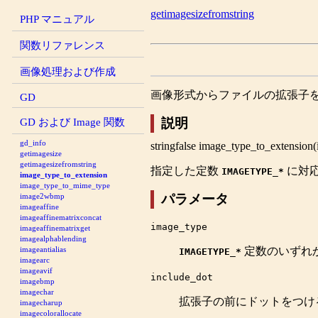
getimagesizefromstring
PHP マニュアル
関数リファレンス
画像処理および作成
画像形式からファイルの拡張子
GD
GD および Image 関数
説明
gd_info
string
false
image_type_to_extension
(
getimagesize
getimagesizefromstring
指定した定数
に対
IMAGETYPE_
*
image_type_to_extension
image_type_to_mime_type
パラメータ
image2wbmp
imageaffine
imageaffinematrixconcat
image_type
imageaffinematrixget
imagealphablending
定数のいずれ
imageantialias
IMAGETYPE_
*
imagearc
imageavif
include_dot
imagebmp
imagechar
拡張子の前にドットをつけ
imagecharup
imagecolorallocate