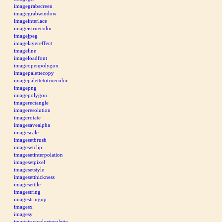
imagegrabscreen
imagegrabwindow
imageinterlace
imageistruecolor
imagejpeg
imagelayereffect
imageline
imageloadfont
imageopenpolygon
imagepalettecopy
imagepalettetotruecolor
imagepng
imagepolygon
imagerectangle
imageresolution
imagerotate
imagesavealpha
imagescale
imagesetbrush
imagesetclip
imagesetinterpolation
imagesetpixel
imagesetstyle
imagesetthickness
imagesettile
imagestring
imagestringup
imagesx
imagesy
imagetruecolortopalette