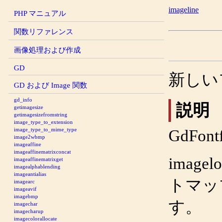
imageline
PHP マニュアル
関数リファレンス
画像処理および作成
GD
新しい
GD および Image 関数
gd_info
説明
getimagesize
getimagesizefromstring
image_type_to_extension
image_type_to_mime_type
GdFont
image2wbmp
imageaffine
imageaffinematrixconcat
imagelo
imageaffinematrixget
imagealphablending
imageantialias
トマッ
imagearc
imageavif
imagebmp
す。
imagechar
imagecharup
imagecolorallocate