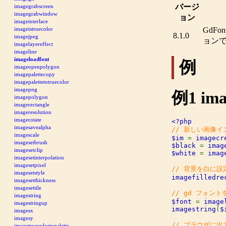
バージ
imagegrabscreen
imagegrabwindow
ョン
imageinterlace
GdFon
imageistruecolor
8.1.0
imagejpeg
ョン
imagelayereffect
imageline
imageloadfont
例
imageopenpolygon
imagepalettecopy
imagepalettetotruecolor
imagepng
例1
ima
imagepolygon
imagerectangle
imageresolution
imagerotate
imagesavealpha
imagescale
$im 
= 
imagecr
imagesetbrush
$black 
= 
imag
imagesetclip
$white 
= 
imag
imagesetinterpolation
imagesetpixel
imagesetstyle
imagefilledre
imagesetthickness
imagesettile
imagestring
$font 
= 
image
imagestringup
imagestring
(
$
imagesx
imagesy
imagetruecolortopalette