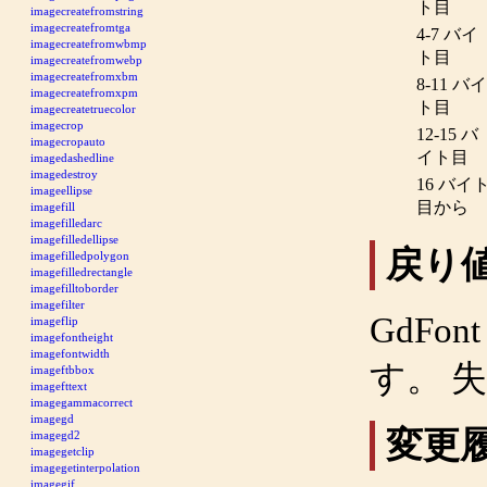
ト目
imagecreatefromstring
imagecreatefromtga
4-7 バイ
imagecreatefromwbmp
ト目
imagecreatefromwebp
imagecreatefromxbm
8-11 バイ
imagecreatefromxpm
ト目
imagecreatetruecolor
imagecrop
12-15 バ
imagecropauto
イト目
imagedashedline
imagedestroy
16 バイ
imageellipse
目から
imagefill
imagefilledarc
imagefilledellipse
戻り
imagefilledpolygon
imagefilledrectangle
imagefilltoborder
imagefilter
GdFont
imageflip
imagefontheight
imagefontwidth
す。 
imageftbbox
imagefttext
imagegammacorrect
imagegd
変更
imagegd2
imagegetclip
imagegetinterpolation
imagegif