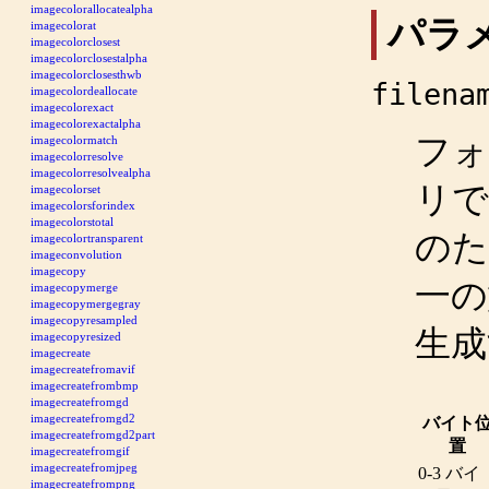
imagecolorallocatealpha
パラ
imagecolorat
imagecolorclosest
imagecolorclosestalpha
imagecolorclosesthwb
filena
imagecolordeallocate
imagecolorexact
imagecolorexactalpha
フォ
imagecolormatch
imagecolorresolve
imagecolorresolvealpha
リで
imagecolorset
imagecolorsforindex
imagecolorstotal
のた
imagecolortransparent
imageconvolution
imagecopy
一の
imagecopymerge
imagecopymergegray
imagecopyresampled
生成
imagecopyresized
imagecreate
imagecreatefromavif
imagecreatefrombmp
imagecreatefromgd
imagecreatefromgd2
バイト
imagecreatefromgd2part
置
imagecreatefromgif
imagecreatefromjpeg
0-3 バイ
imagecreatefrompng