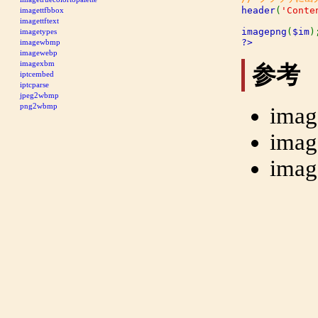
header
(
'Conte
imagettfbbox
imagettftext
imagepng
(
$im
imagetypes
?>
imagewbmp
imagewebp
imagexbm
参考
iptcembed
iptcparse
jpeg2wbmp
png2wbmp
imag
imag
imag