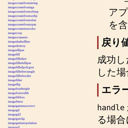
imagecreatefromstring
imagecreatefromtga
アプ
imagecreatefromwbmp
imagecreatefromwebp
imagecreatefromxbm
を含
imagecreatefromxpm
imagecreatetruecolor
imagecrop
imagecropauto
戻り
imagedashedline
imagedestroy
imageellipse
imagefill
成功し
imagefilledarc
imagefilledellipse
imagefilledpolygon
した場
imagefilledrectangle
imagefilltoborder
imagefilter
imageflip
エラー
imagefontheight
imagefontwidth
imageftbbox
imagefttext
handle
imagegammacorrect
imagegd
imagegd2
る場合に 
imagegetclip
imagegetinterpolation
imagegif