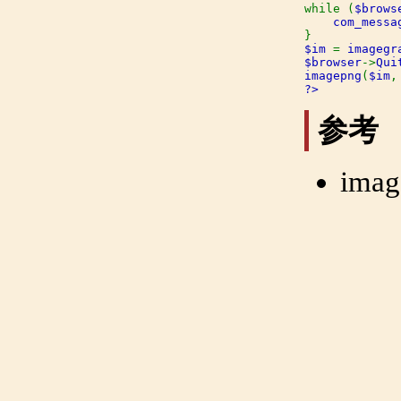
while (
$brows
com_messa
$im 
= 
imagegr
$browser
->
Qui
imagepng
(
$im
,
?>
参考
imag