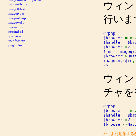
ウィンド
imagettfbbox
imagettftext
imagetypes
行いま
imagewbmp
imagewebp
imagexbm
iptcembed
<?php

iptcparse
$browser 
= ne
jpeg2wbmp
$handle 
= 
$br
png2wbmp
$browser
->
Vis
$im 
= 
imagegr
$browser
->
Qui
imagepng
(
$im
,
?>
ウィンド
チャを
<?php

$browser 
= ne
$handle 
= 
$br
$browser
->
Vis
$browser
->
Nav