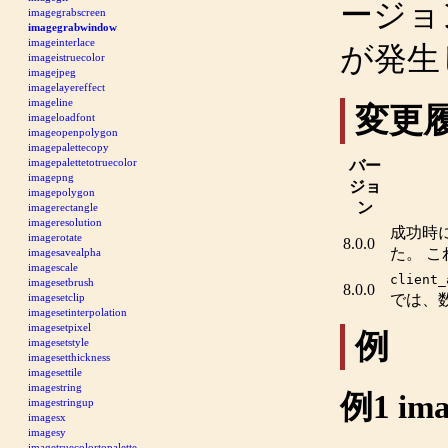
ージョ
imagegrabscreen
imagegrabwindow
imageinterlace
が発生
imageistruecolor
imagejpeg
imagelayereffect
imageline
変更
imageloadfont
imageopenpolygon
imagepalettecopy
imagepalettetotruecolor
バー
imagepng
ジョ
imagepolygon
ン
imagerectangle
imageresolution
成功時
imagerotate
8.0.0
た。 
imagesavealpha
imagescale
client_
imagesetbrush
8.0.0
imagesetclip
では、
imagesetinterpolation
imagesetpixel
例
imagesetstyle
imagesetthickness
imagesettile
imagestring
例1
im
imagestringup
imagesx
imagesy
imagetruecolortopalette