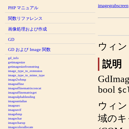
imagegrabscreen
PHP マニュアル
関数リファレンス
画像処理および作成
GD
ウィン
GD および Image 関数
gd_info
説明
getimagesize
getimagesizefromstring
image_type_to_extension
image_type_to_mime_type
GdImag
image2wbmp
imageaffine
bool
$c
imageaffinematrixconcat
imageaffinematrixget
imagealphablending
imageantialias
ウィン
imagearc
imageavif
imagebmp
域のキ
imagechar
imagecharup
imagecolorallocate