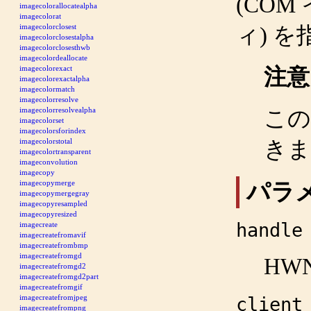
(COM
imagecolorallocatealpha
imagecolorat
imagecolorclosest
ィ) 
imagecolorclosestalpha
imagecolorclosesthwb
imagecolordeallocate
imagecolorexact
注意
imagecolorexactalpha
imagecolormatch
imagecolorresolve
imagecolorresolvealpha
この
imagecolorset
imagecolorsforindex
きま
imagecolorstotal
imagecolortransparent
imageconvolution
imagecopy
パラ
imagecopymerge
imagecopymergegray
imagecopyresampled
imagecopyresized
handle
imagecreate
imagecreatefromavif
imagecreatefrombmp
imagecreatefromgd
HW
imagecreatefromgd2
imagecreatefromgd2part
imagecreatefromgif
imagecreatefromjpeg
client
imagecreatefrompng