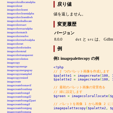
imagecolorallocatealpha
戻り値
imagecolorat
imagecolorclosest
値を返しません。
imagecolorclosestalpha
imagecolorclosesthwb
imagecolordeallocate
変更履歴
imagecolorexact
imagecolorexactalpha
imagecolormatch
バージョン
imagecolorresolve
8.0.0
と
は、
GdIm
dst
src
imagecolorresolvealpha
imagecolorset
例
imagecolorsforindex
imagecolorstotal
imagecolortransparent
例1
imagepalettecopy
の例
imageconvolution
imagecopy
imagecopymerge
imagecopymergegray
imagecopyresampled
$palette1 
= 
imagecreate
(
100
, 
imagecopyresized
$palette2 
= 
imagecreate
(
100
, 
imagecreate
imagecreatefromavif
// 最初のパレット画像の背景色を

imagecreatefrombmp
imagecreatefromgd
$green 
= 
imagecolorallocate
(
$
imagecreatefromgd2
imagecreatefromgd2part
imagecreatefromgif
imagepalettecopy
(
$palette2
, 
$
imagecreatefromjpeg
imagecreatefrompng