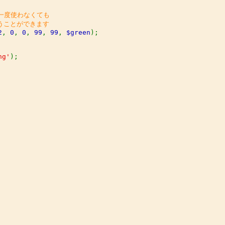
もう一度使わなくても

2
, 
0
, 
0
, 
99
, 
99
, 
$green
);

ng'
);
