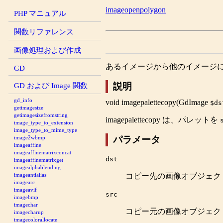
imageopenpolygon
PHP マニュアル
関数リファレンス
画像処理および作成
あるイメージから他のイメージ
GD
GD および Image 関数
説明
gd_info
void
imagepalettecopy
(
GdImage
$ds
getimagesize
getimagesizefromstring
imagepalettecopy
は、パレットを
image_type_to_extension
image_type_to_mime_type
パラメータ
image2wbmp
imageaffine
imageaffinematrixconcat
dst
imageaffinematrixget
imagealphablending
コピー先の画像オブジェク
imageantialias
imagearc
imageavif
src
imagebmp
imagechar
コピー元の画像オブジェク
imagecharup
imagecolorallocate