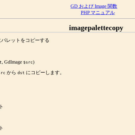
GD および Image 関数
PHP マニュアル
imagepalettecopy
にパレットをコピーする
,
GdImage
)
t
$src
から
にコピーします。
src
dst
ト
ト