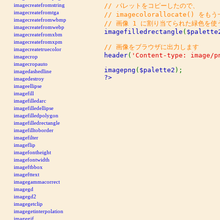
// パレットをコピーしたので、

imagecreatefromstring
imagecreatefromtga
// imagecolorallocate() を
imagecreatefromwbmp
imagecreatefromwebp
imagefilledrectangle
(
$palette
imagecreatefromxbm
imagecreatefromxpm
imagecreatetruecolor
header
(
'Content-type: image/p
imagecrop
imagecropauto
imagepng
(
$palette2
imagedashedline
?>
imagedestroy
imageellipse
imagefill
imagefilledarc
imagefilledellipse
imagefilledpolygon
imagefilledrectangle
imagefilltoborder
imagefilter
imageflip
imagefontheight
imagefontwidth
imageftbbox
imagefttext
imagegammacorrect
imagegd
imagegd2
imagegetclip
imagegetinterpolation
imagegif