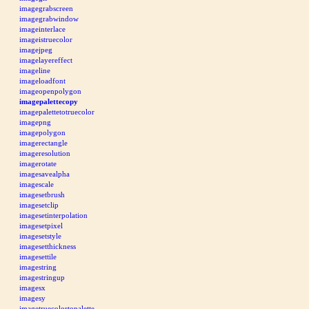
imagegrabscreen
imagegrabwindow
imageinterlace
imageistruecolor
imagejpeg
imagelayereffect
imageline
imageloadfont
imageopenpolygon
imagepalettecopy
imagepalettetotruecolor
imagepng
imagepolygon
imagerectangle
imageresolution
imagerotate
imagesavealpha
imagescale
imagesetbrush
imagesetclip
imagesetinterpolation
imagesetpixel
imagesetstyle
imagesetthickness
imagesettile
imagestring
imagestringup
imagesx
imagesy
imagetruecolortopalette