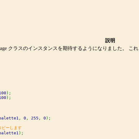
説明
age
クラスのインスタンスを期待するようになりました。 こ
100
100
);

palette1
, 
0
, 
255
, 
0
);

palette1
);
