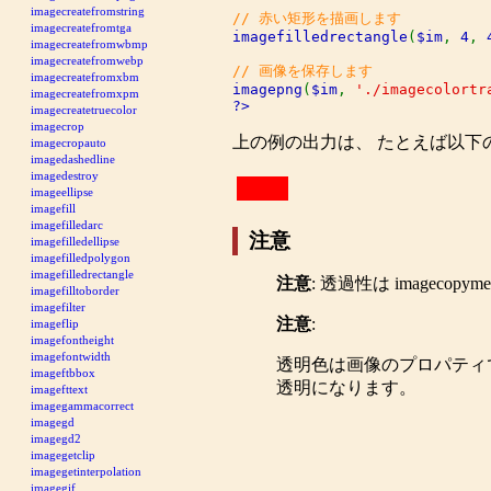
imagecreatefromstring
imagecreatefromtga
imagefilledrectangle
(
$im
, 
4
, 
imagecreatefromwbmp
imagecreatefromwebp
imagecreatefromxbm
imagepng
(
$im
, 
'./imagecolortr
imagecreatefromxpm
?>
imagecreatetruecolor
imagecrop
上の例の出力は、 たとえば以下
imagecropauto
imagedashedline
imagedestroy
imageellipse
imagefill
imagefilledarc
注意
imagefilledellipse
imagefilledpolygon
imagefilledrectangle
注意
:
透過性は
imagecopyme
imagefilltoborder
imagefilter
注意
:
imageflip
imagefontheight
imagefontwidth
透明色は画像のプロパティ
imageftbbox
透明になります。
imagefttext
imagegammacorrect
imagegd
imagegd2
imagegetclip
imagegetinterpolation
imagegif