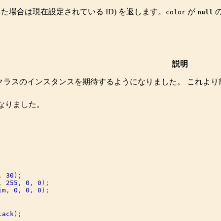
った場合は現在設定されている ID) を返します。
が
の
color
null
説明
クラスのインスタンスを期待するようになりました。 これよ
e になりました。
, 
30
, 
255
, 
0
, 
0
im
, 
0
, 
0
, 
0
);

lack
);
