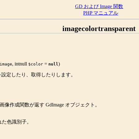
GD および Image 関数
PHP マニュアル
imagecolortransparent
,
int
null
=
)
image
$color
null
を設定したり、取得したりします。
な画像作成関数が返す
GdImage
オブジェクト。
れた色識別子。