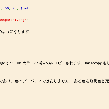
4
, 
50
, 
25
, 
$red
);

ansparent.png'
のようになります。
rge
かつ True カラーの場合のみコピーされます。
imagecopy
も
であり、色のプロパティではありません。 ある色を透明色と