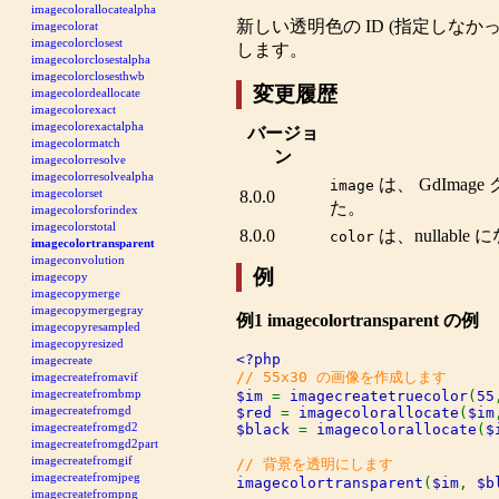
imagecolorallocatealpha
新しい透明色の ID (指定しなか
imagecolorat
imagecolorclosest
します。
imagecolorclosestalpha
imagecolorclosesthwb
変更履歴
imagecolordeallocate
imagecolorexact
imagecolorexactalpha
バージョ
imagecolormatch
ン
imagecolorresolve
imagecolorresolvealpha
は、
GdImage
image
imagecolorset
8.0.0
た。
imagecolorsforindex
imagecolorstotal
8.0.0
は、nullabl
color
imagecolortransparent
imageconvolution
例
imagecopy
imagecopymerge
imagecopymergegray
例1
imagecolortransparent
の例
imagecopyresampled
imagecopyresized
imagecreate
imagecreatefromavif
imagecreatefrombmp
$im 
= 
imagecreatetruecolor
(
55
imagecreatefromgd
$red 
= 
imagecolorallocate
(
$im
imagecreatefromgd2
$black 
= 
imagecolorallocate
(
$
imagecreatefromgd2part
imagecreatefromgif
imagecreatefromjpeg
imagecolortransparent
(
$im
, 
$b
imagecreatefrompng