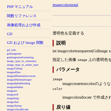
imagecolorstotal
PHP マニュアル
関数リファレンス
画像処理および作成
透明色を定義する
GD
GD および Image 関数
説明
gd_info
int
imagecolortransparent
(
GdImage
$
getimagesize
getimagesizefromstring
指定した画像
上の透明色
image
image_type_to_extension
image_type_to_mime_type
パラメータ
image2wbmp
imageaffine
imageaffinematrixconcat
image
imageaffinematrixget
imagecreatetruecolor
のよう
imagealphablending
imageantialias
color
imagearc
imageavif
imagecolorallocate
で作成さ
imagebmp
imagechar
imagecharup
戻り値
imagecolorallocate