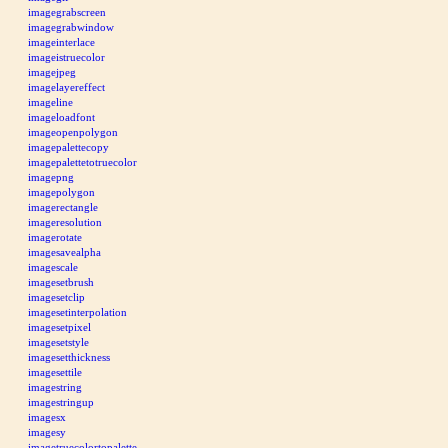
imagegrabscreen
imagegrabwindow
imageinterlace
imageistruecolor
imagejpeg
imagelayereffect
imageline
imageloadfont
imageopenpolygon
imagepalettecopy
imagepalettetotruecolor
imagepng
imagepolygon
imagerectangle
imageresolution
imagerotate
imagesavealpha
imagescale
imagesetbrush
imagesetclip
imagesetinterpolation
imagesetpixel
imagesetstyle
imagesetthickness
imagesettile
imagestring
imagestringup
imagesx
imagesy
imagetruecolortopalette