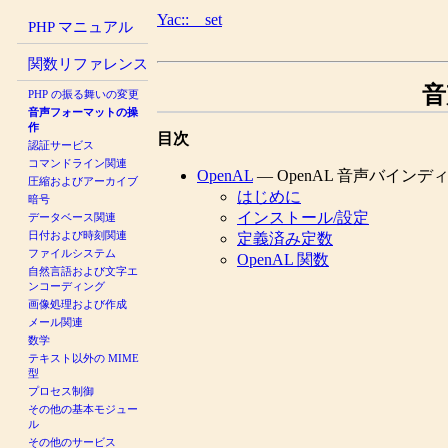
Yac::__set
PHP マニュアル
関数リファレンス
音
PHP の振る舞いの変更
音声フォーマットの操
作
目次
認証サービス
コマンドライン関連
OpenAL
— OpenAL 音声バインデ
圧縮およびアーカイブ
はじめに
暗号
インストール/設定
データベース関連
日付および時刻関連
定義済み定数
ファイルシステム
OpenAL 関数
自然言語および文字エ
ンコーディング
画像処理および作成
メール関連
数学
テキスト以外の MIME
型
プロセス制御
その他の基本モジュー
ル
その他のサービス