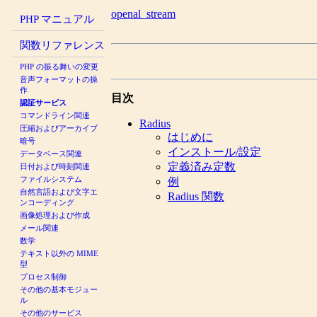
openal_stream
PHP マニュアル
関数リファレンス
PHP の振る舞いの変更
音声フォーマットの操
作
目次
認証サービス
コマンドライン関連
Radius
圧縮およびアーカイブ
はじめに
暗号
インストール/設定
データベース関連
定義済み定数
日付および時刻関連
ファイルシステム
例
自然言語および文字エ
Radius 関数
ンコーディング
画像処理および作成
メール関連
数学
テキスト以外の MIME
型
プロセス制御
その他の基本モジュー
ル
その他のサービス