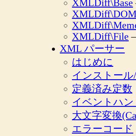
XMLDiff\Base
XMLDiff\DO
XMLDiff\Mem
XMLDiff\File
—
XML パーサー
はじめに
インストール
定義済み定数
イベントハン
大文字変換(Case 
エラーコード