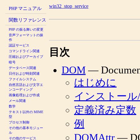
win32_stop_service
PHP マニュアル
関数リファレンス
PHP の振る舞いの変更
音声フォーマットの操
作
認証サービス
目次
コマンドライン関連
圧縮およびアーカイブ
暗号
DOM
— Document
データベース関連
日付および時刻関連
はじめに
ファイルシステム
自然言語および文字エ
ンコーディング
インストール
画像処理および作成
メール関連
数学
定義済み定数
テキスト以外の MIME
型
例
プロセス制御
その他の基本モジュー
ル
DOMAttr
— D
その他のサービス