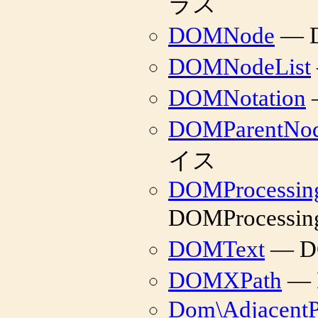
ラス
DOMNode
— 
DOMNodeList
DOMNotation
DOMParentNo
イス
DOMProcessing
DOMProcessin
DOMText
— D
DOMXPath
— 
Dom\AdjacentP