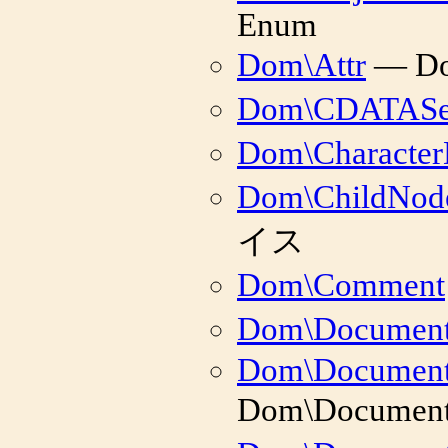
Enum
Dom\Attr
— D
Dom\CDATASe
Dom\Character
Dom\ChildNod
イス
Dom\Comment
Dom\Documen
Dom\Document
Dom\Documen