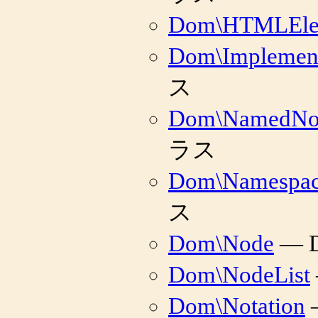
Dom\HTMLEle
Dom\Implement
ス
Dom\NamedN
ラス
Dom\Namespac
ス
Dom\Node
— 
Dom\NodeList
Dom\Notation