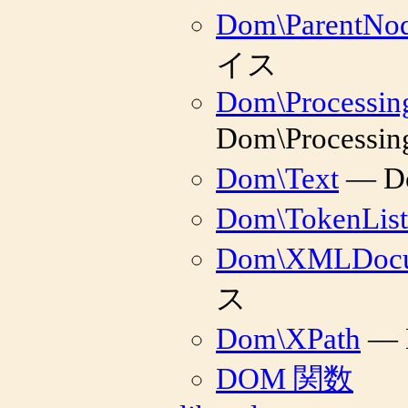
Dom\ParentNo
イス
Dom\Processing
Dom\Processi
Dom\Text
— D
Dom\TokenList
Dom\XMLDoc
ス
Dom\XPath
— 
DOM 関数