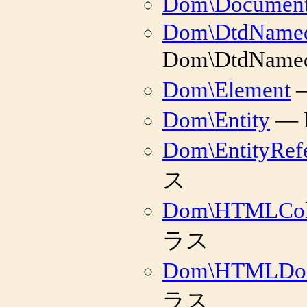
Dom\Documen
Dom\DtdName
Dom\DtdNam
Dom\Element
—
Dom\Entity
— 
Dom\EntityRef
ス
Dom\HTMLColl
ラス
Dom\HTMLDo
ラス