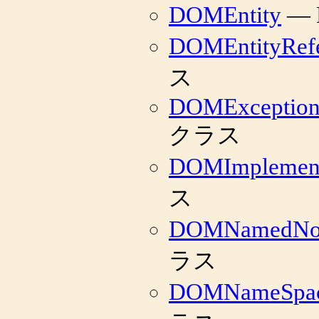
DOMEntity
— 
DOMEntityRef
ス
DOMExceptio
クラス
DOMImplement
ス
DOMNamedNo
ラス
DOMNameSpa