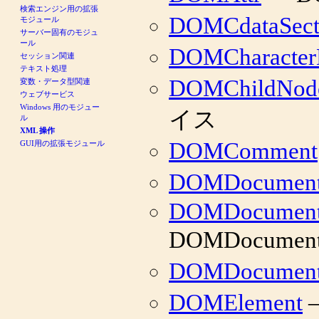
検索エンジン用の拡張
DOMCdataSect
モジュール
サーバー固有のモジュ
ール
DOMCharacter
セッション関連
テキスト処理
DOMChildNod
変数・データ型関連
ウェブサービス
Windows 用のモジュー
イス
ル
XML 操作
DOMComment
GUI用の拡張モジュール
DOMDocumen
DOMDocument
DOMDocumen
DOMDocument
DOMElement
—