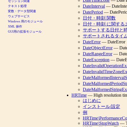
DateTimeZone
— Date
セッション関連
DateInterval
— DateInt
テキスト処理
変数・データ型関連
DatePeriod
— DatePer
ウェブサービス
日付・時刻 関数
Windows 用のモジュール
日付・時刻 に関する
XML 操作
サポートする日付と
GUI用の拡張モジュール
サポートされるタイ
DateError
— DateErro
DateObjectError
— Dat
DateRangeError
— Dat
DateException
— Date
DateInvalidOperationEx
DateInvalidTimeZoneEx
DateMalformedIntervalS
DateMalformedPeriodSt
DateMalformedStringEx
HRTime
— High resolution ti
はじめに
インストール/設定
例
HRTime\PerformanceCo
HRTime\StopWatch
— T