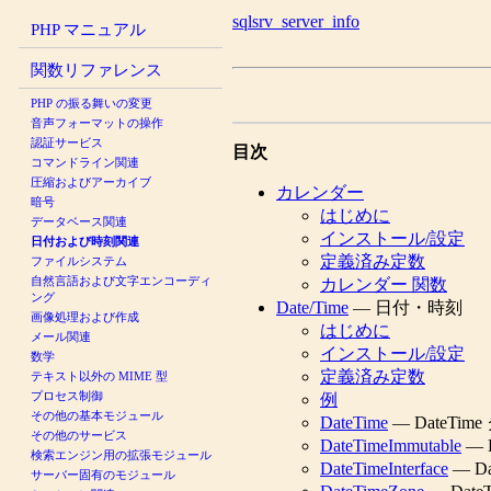
sqlsrv_server_info
PHP マニュアル
関数リファレンス
PHP の振る舞いの変更
音声フォーマットの操作
認証サービス
目次
コマンドライン関連
圧縮およびアーカイブ
カレンダー
暗号
はじめに
データベース関連
インストール/設定
日付および時刻関連
定義済み定数
ファイルシステム
自然言語および文字エンコーディ
カレンダー 関数
ング
Date/Time
— 日付・時刻
画像処理および作成
はじめに
メール関連
インストール/設定
数学
定義済み定数
テキスト以外の MIME 型
プロセス制御
例
その他の基本モジュール
DateTime
— DateTim
その他のサービス
DateTimeImmutable
— D
検索エンジン用の拡張モジュール
DateTimeInterface
— Da
サーバー固有のモジュール