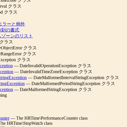
TimeZone クラス
erval クラス
iod クラス
エラーと例外
時刻の書式
ムゾーンのリスト
r クラス
eObjectError クラス
eRangeError クラス
Exception クラス
ception
— DateInvalidOperationException クラス
ception
— DateInvalidTimeZoneException クラス
tringException
— DateMalformedIntervalStringException クラス
ringException
— DateMalformedPeriodStringException クラス
ception
— DateMalformedStringException クラス
ming
unter
— The HRTime\PerformanceCounter class
he HRTime\StopWatch class