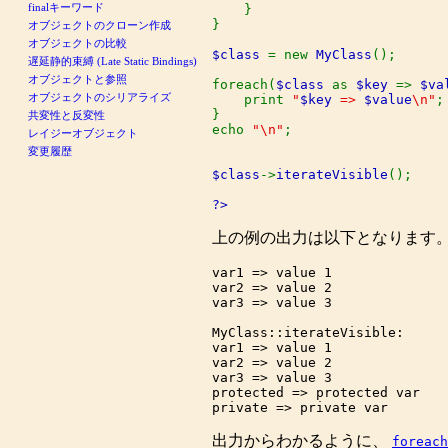
finalキーワード
    }

}

オブジェクトのクローン作成
オブジェクトの比較
$class 
= new 
MyClass
();

遅延静的束縛 (Late Static Bindings)
オブジェクトと参照
foreach(
$class 
as 
$key 
=> 
$va
オブジェクトのシリアライズ
    print 
"
$key
 => 
$value
\n"
;

}

共変性と反変性
echo 
"\n"
;

レイジーオブジェクト
変更履歴
$class
->
iterateVisible
();

?>
上の例の出力は以下となります
var1 => value 1

var2 => value 2

var3 => value 3

MyClass::iterateVisible:

var1 => value 1

var2 => value 2

var3 => value 3

protected => protected var

出力からわかるように、
foreach