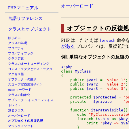
オーバーロード
PHP マニュアル
言語リファレンス
オブジェクトの反復
クラスとオブジェクト
はじめに
PHP は、たとえば
命令な
foreach
クラスの基礎
がある
プロパティは、反復処理
プロパティ
プロパティフック
例1 単純なオブジェクトの反復
クラス定数
クラスのオートローディング
コンストラクタとデストラクタ
class 
アクセス権
{

オブジェクトの継承
    public 
$var1 
= 
'value 1'
;

    public 
$var2 
= 
'value 2'
;

スコープ定義演算子 (::)
    public 
$var3 
= 
'value 3'
;

static キーワード
クラスの抽象化
    protected 
$protected 
= 
'p
オブジェクト インターフェイス
    private   
$private   
= 
'p
トレイト
    function 
iterateVisible
() 
無名クラス
       echo 
"MyClass::iterate
オーバーロード
       foreach (
$this 
as 
$key
オブジェクトの反復処理
           print 
"
$key
 => 
$va
マジックメソッド
       }
