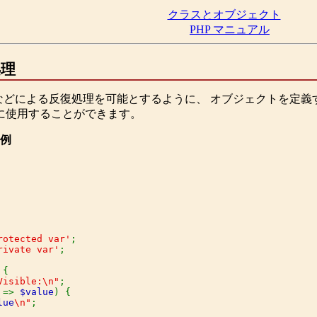
クラスとオブジェクト
PHP マニュアル
処理
どによる反復処理を可能とするように、 オブジェクトを定義
に使用することができます。
の例
rotected var'
;

rivate var'
;

{

Visible:\n"
;

 
=> 
$value
) {

lue
\n"
;
