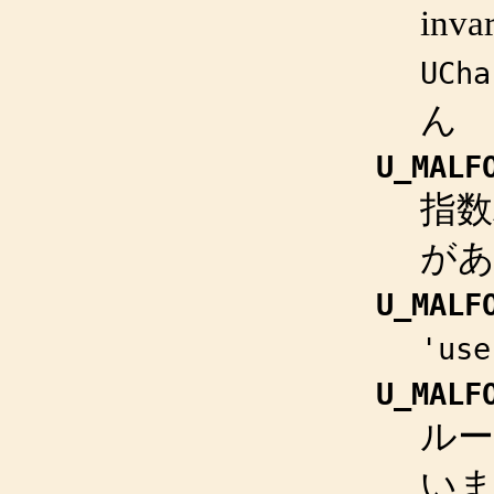
inv
UCha
ん
U_MALF
指数
が
U_MALF
'use
U_MALF
ル
い