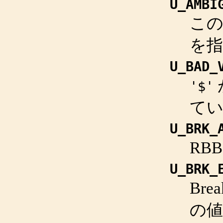
U_AMBI
こ
を
U_BAD_
'$'
て
U_BRK_
RB
U_BRK_
Bre
の