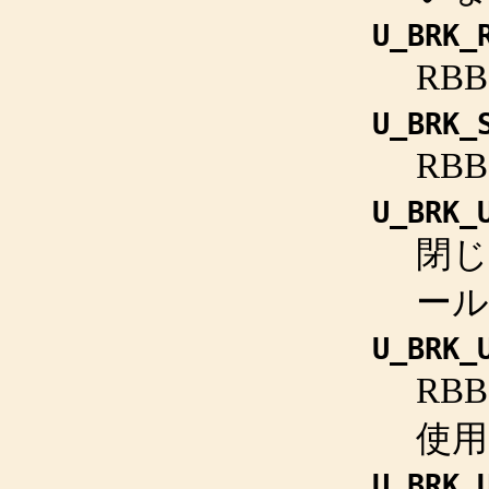
U_BRK_
RB
U_BRK_
RB
U_BRK_
閉
ールが
U_BRK_
RB
使
U_BRK_