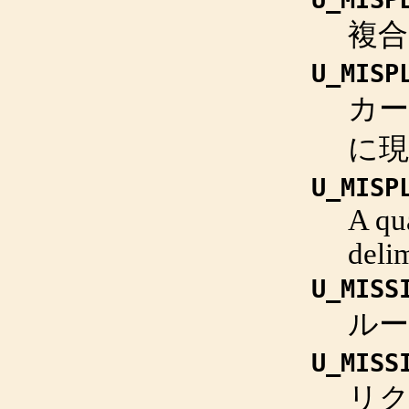
複
U_MISP
カ
に
U_MISP
A qua
delim
U_MISS
ル
U_MISS
リ