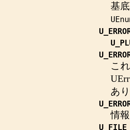
基
UEnu
U_ERRO
U_PL
U_ERRO
これ
UE
あり
U_ERRO
情報
U_FILE