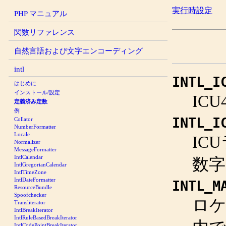
実行時設定
PHP マニュアル
関数リファレンス
自然言語および文字エンコーディング
intl
INTL_I
はじめに
インストール/設定
IC
定義済み定数
例
INTL_I
Collator
NumberFormatter
Locale
IC
Normalizer
MessageFormatter
IntlCalendar
数
IntlGregorianCalendar
IntlTimeZone
IntlDateFormatter
INTL_M
ResourceBundle
Spoofchecker
ロケ
Transliterator
IntlBreakIterator
IntlRuleBasedBreakIterator
IntlCodePointBreakIterator