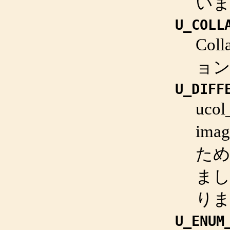
いま
U_COLL
Co
ョ
U_DIFF
uco
im
ため
まし
り
U_ENUM