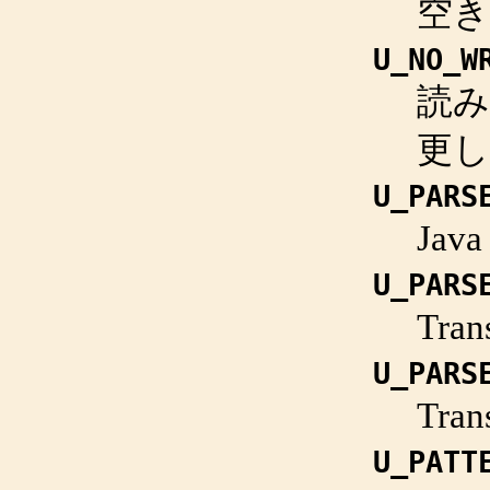
空
U_NO_W
読み
更
U_PARS
Jav
U_PARS
Tran
U_PARS
Tran
U_PATT