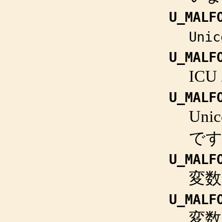
U_MALF
Unic
U_MALF
IC
U_MALF
Un
で
U_MALF
変数
U_MALF
変数