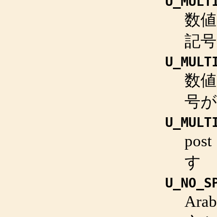
U_MULT
数
記
U_MULT
数
号
U_MULT
po
す
U_NO_S
Ar