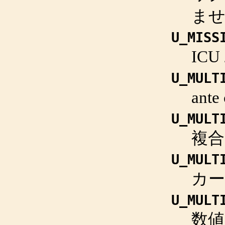
ま
U_MISS
IC
U_MULT
ant
U_MULT
複
U_MULT
カ
U_MULT
数値