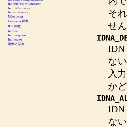
内で
IntlDatePatternGenerator
IntlListFormatter
そ
IntlPartsIterator
UConverter
Grapheme 関数
せ
IDN 関数
IntlChar
IntlException
IDNA_D
IntlIterator
国際化 関数
ID
な
入力
か
IDNA_A
ID
な