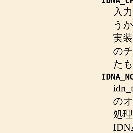
IDNA_C
入力
うか
実
のチ
た
IDNA_N
idn_
のオ
処
ID