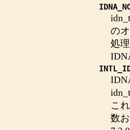
IDNA_N
idn_
のオ
処
ID
INTL_I
ID
idn_
これ
数お