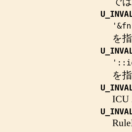
で
U_INVA
'&fn
を
U_INVA
'::i
を
U_INVA
IC
U_INVA
Rul