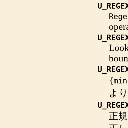
U_REGE
Rege
oper
U_REGE
Look
boun
U_REGE
{min
よ
U_REGE
正