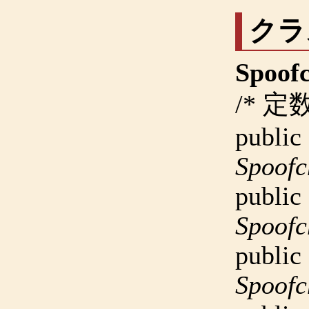
クラ
Spoof
/* 定数
public
Spoof
public
Spoof
public
Spoof