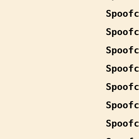
Spoof
Spoof
Spoof
Spoof
Spoof
Spoof
Spoof