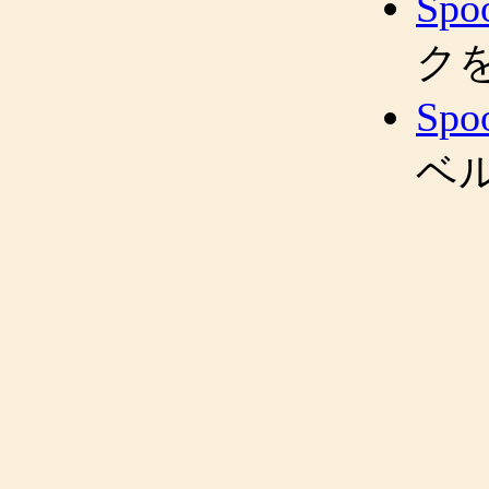
Spo
ク
Spoo
ベ