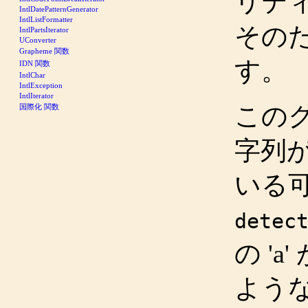
リテ
IntlDatePatternGenerator
IntlListFormatter
その
IntlPartsIterator
UConverter
Grapheme 関数
す。
IDN 関数
IntlChar
IntlException
IntlIterator
この
国際化 関数
字列
いる
detec
の 'а
よう