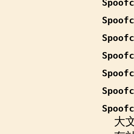
Spoof
Spoof
Spoof
Spoof
Spoof
Spoof
Spoof
大