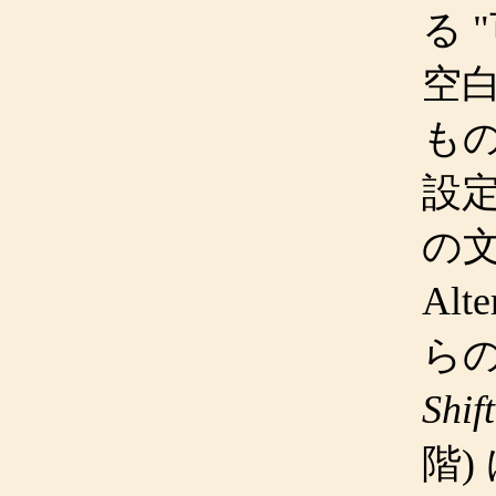
る "
空
もの
設
の
Alt
ら
Shif
階