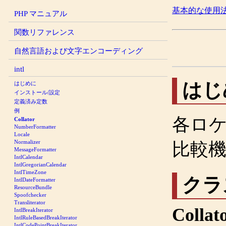
基本的な使用
PHP マニュアル
関数リファレンス
自然言語および文字エンコーディング
intl
はじ
はじめに
インストール/設定
定義済み定数
例
各ロ
Collator
NumberFormatter
Locale
Normalizer
比較
MessageFormatter
IntlCalendar
IntlGregorianCalendar
IntlTimeZone
クラ
IntlDateFormatter
ResourceBundle
Spoofchecker
Transliterator
Collat
IntlBreakIterator
IntlRuleBasedBreakIterator
IntlCodePointBreakIterator