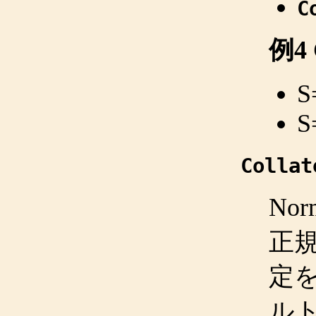
C
例4
S
S
Collat
No
正
定を
ルト