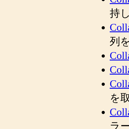
持
Coll
列
Coll
Coll
Coll
を
Coll
ラ