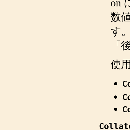
on
数
す。
「
使
C
C
C
Collat