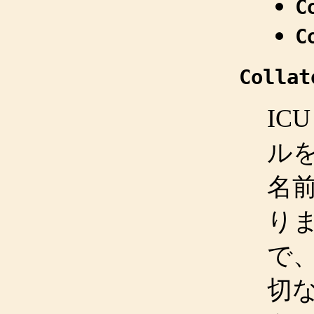
C
C
Collat
ICU
ルを
名前
り
で、
切