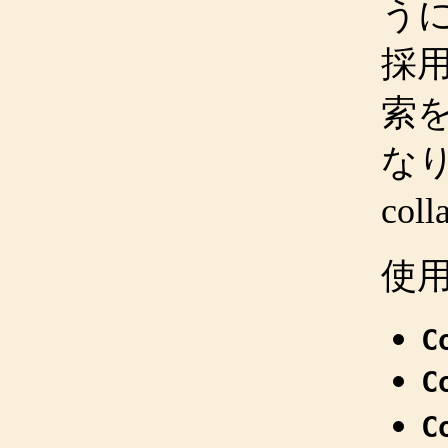
う
採
索
な
coll
使
C
C
C