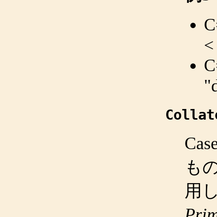
C
<
C
"
Collat
Ca
も
用し
Pri