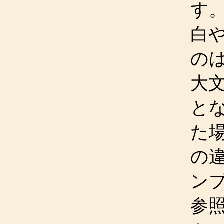
す
白
のは
大
となり
た場
の
ン
参照