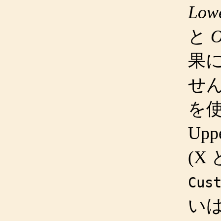
Lowe
と
O
果
せん
を使
Up
(X
Cus
いは