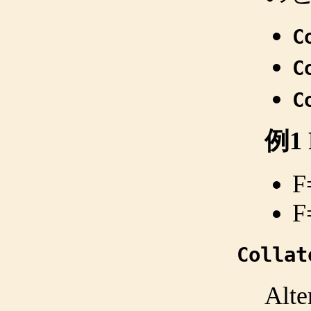
C
C
C
例1
F
F
Collat
Al