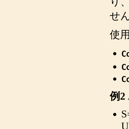
り
せ
使
C
C
C
例2
S
U