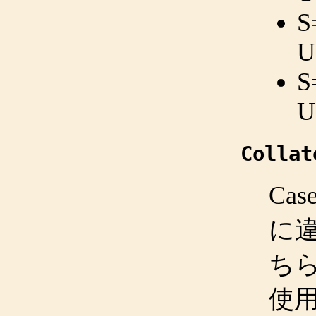
S
U
S
U
Collat
Ca
に
ち
使