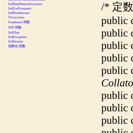
/* 定数
IntlDatePatternGenerator
IntlListFormatter
IntlPartsIterator
public
UConverter
Grapheme 関数
IDN 関数
public
IntlChar
IntlException
IntlIterator
public
国際化 関数
public
public
Colla
public
public
public
public