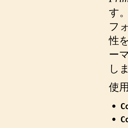
す
フォ
性
ー
し
使
C
C