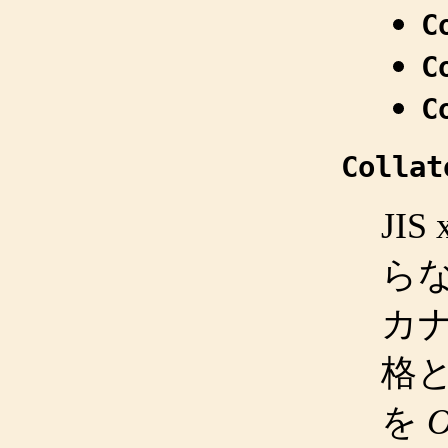
C
C
C
Collat
JI
ら
カ
格
を