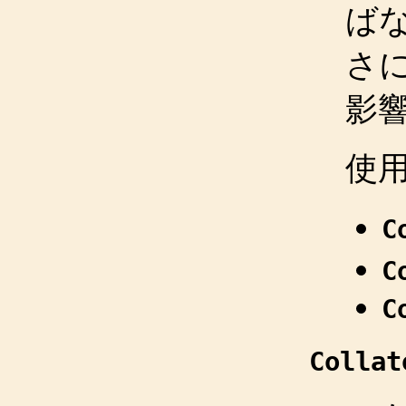
ば
さ
影
使
C
C
C
Collat