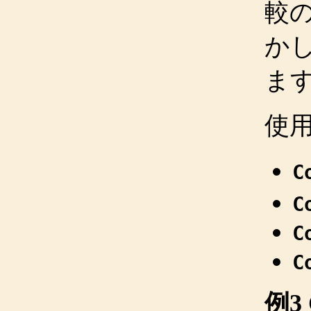
較
か
ま
使
C
C
C
C
例3