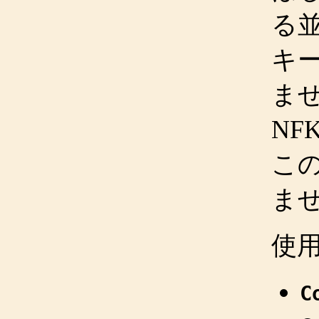
る
キ
ませ
NF
こ
ま
使
C