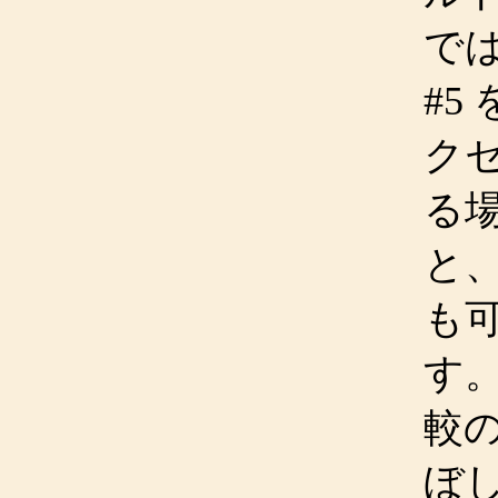
では
#5
ク
る
と
も
す
較
ぼ