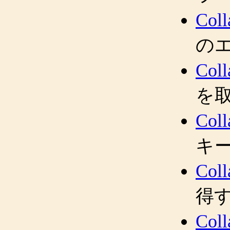
Coll
の
Coll
を
Coll
キ
Coll
得
Coll