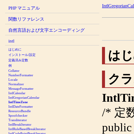
IntlGregorianCa
PHP マニュアル
関数リファレンス
自然言語および文字エンコーディング
intl
はじめに
はじ
インストール/設定
定義済み定数
例
Collator
クラ
NumberFormatter
Locale
Normalizer
MessageFormatter
IntlCalendar
IntlT
IntlGregorianCalendar
IntlTimeZone
IntlDateFormatter
/* 定数
ResourceBundle
Spoofchecker
Transliterator
public
IntlBreakIterator
IntlRuleBasedBreakIterator
IntlCodePointBreakIterator