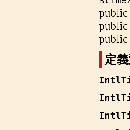
$time
public
public
public
定義
IntlT
IntlT
IntlT