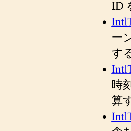
ID
Int
ー
す
Int
時
算
Int