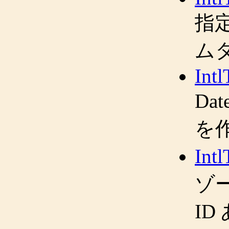
指
ム
Int
Da
を
Int
ゾ
I