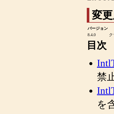
変更
バージョン
8.4.0
ク
目次
Int
禁止
Int
を