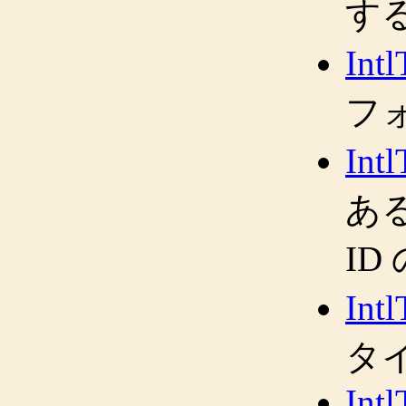
す
Intl
フ
Int
あ
ID
Int
タ
Int