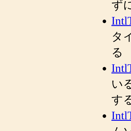
ず
Int
タ
る
Int
い
す
Int