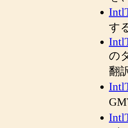
Int
す
Int
の
翻
Intl
G
Int