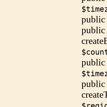
$time
public
public
create
$coun
public
$time
public
creat
$regi