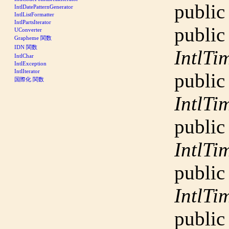
public
IntlDatePatternGenerator
IntlListFormatter
IntlPartsIterator
public
UConverter
Grapheme 関数
IDN 関数
IntlT
IntlChar
IntlException
IntlIterator
public
国際化 関数
IntlT
public
IntlT
public
IntlT
public