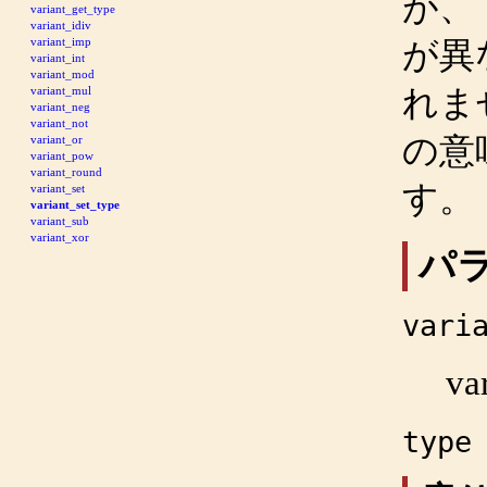
が、
variant_get_type
variant_idiv
variant_imp
が異な
variant_int
variant_mod
れま
variant_mul
variant_neg
variant_not
の意
variant_or
variant_pow
variant_round
す。
variant_set
variant_set_type
variant_sub
variant_xor
パ
vari
va
type