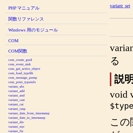
variant_set
PHP マニュアル
関数リファレンス
Windows 用のモジュール
COM
var
COM関数
る
com_create_guid
com_event_sink
com_get_active_object
com_load_typelib
説
com_message_pump
com_print_typeinfo
variant_abs
void
variant_add
variant_and
variant_cast
$typ
variant_cat
variant_cmp
variant_date_from_timestamp
variant_date_to_timestamp
この
variant_div
variant_eqv
variant_fix