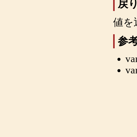
戻
値を
参
va
va