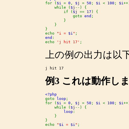
for (
$i 
= 
0
, 
$j 
= 
50
; 
$i 
< 
100
; 
$i
++
    while (
$j
--) {

        if (
$j 
== 
17
) {

            goto 
end
;

        }

    }

}

echo 
"i = 
$i
"
end
:

echo 
'j hit 17'
;
上の例の出力は以
例3 これは動作し
goto 
loop
;

for (
$i 
= 
0
, 
$j 
= 
50
; 
$i 
< 
100
; 
$i
++
    while (
$j
--) {

loop
:

    }

}

echo 
"
$i
 = 
$i
"
;