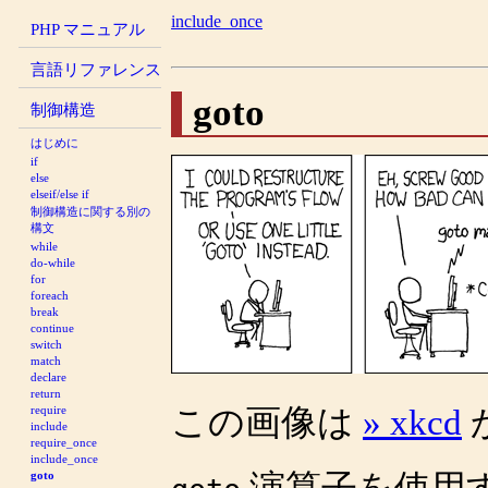
include_once
PHP マニュアル
言語リファレンス
goto
制御構造
はじめに
if
else
elseif/else if
制御構造に関する別の
構文
while
do-while
for
foreach
break
continue
switch
match
declare
return
この画像は
» xkcd
require
include
require_once
include_once
演算子を使用
goto