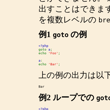
出すことはできま
を複数レベルの
br
例1
の例
goto
goto 
a
;

echo 
'Foo'
;

a
:

echo 
'Bar'
;
上の例の出力は以
例2 ループでの
got