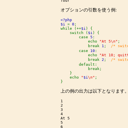
オプションの引数を使う例:
<?php

$i 
= 
0
;

while (++
$i
) {

    switch (
$i
) {

        case 
5
:

            echo 
"At 5\n"
;

            break 
1
;  
/* swi
case 
10
:

            echo 
"At 10; quit
            break 
2
;  
/* swi
default:

            break;

    }

    echo 
"
$i
\n"
;

}
上の例の出力は以下となります
1

2

3

4

At 5

5

6
