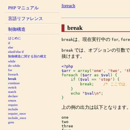
foreach
PHP マニュアル
言語リファレンス
break
制御構造
はじめに
は、現在実行中の
,
break
for
fore
if
else
では、オプションの引数で
break
elseif/else if
抜けます。
制御構造に関する別の構文
while
do-while
<?php

for
$arr 
= array(
'one'
, 
'two'
, 
't
foreach
foreach (
$arr 
as 
$val
) {

break
    if (
$val 
== 
'stop'
) {

continue
        break;    
/* ここでは、'
switch
}

match
    echo 
"
$val
\n"
;

declare
}
return
require
上の例の出力は以下となります
include
require_once
one

include_once
two

goto
three
