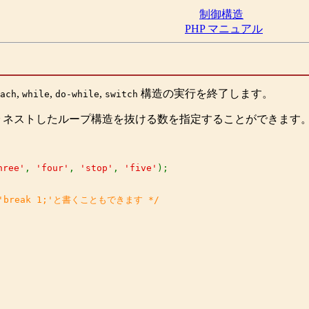
制御構造
PHP マニュアル
,
,
,
構造の実行を終了します。
ach
while
do-while
switch
 ネストしたループ構造を抜ける数を指定することができます。
hree'
, 
'four'
, 
'stop'
, 
'five'
);

break 1;'と書くこともできます */

。