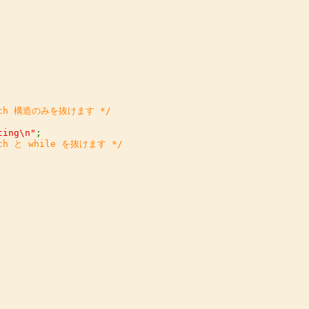
tch 構造のみを抜けます */

ting\n"
;

tch と while を抜けます */

。