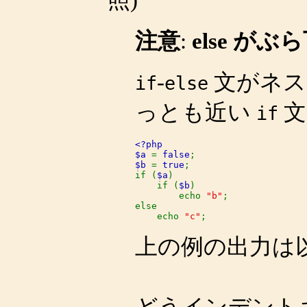
注意
:
else が
-
文がネス
if
else
っとも近い
文
if
<?php

$a 
= 
false
$b 
= 
true
;

if (
$a
)

    if (
$b
)

        echo 
"b"
;

else

    echo 
"c"
;
上の例の出力は
どうインデントさ