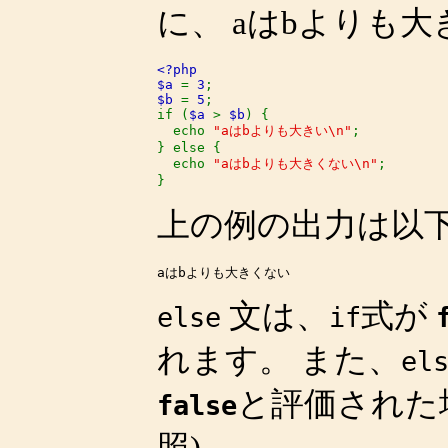
に、
aはbよりも大
<?php

$a 
= 
3
$b 
= 
5
;

if (
$a 
> 
$b
) {

  echo 
"aはbよりも大きい\n"
;

} else {

  echo 
"aはbよりも大きくない\n"
;

}
上の例の出力は以
文は、
式が
else
if
れます。 また、
el
と評価された
false
照)