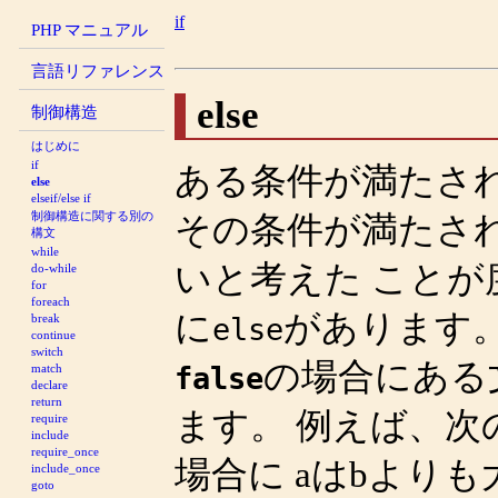
if
PHP マニュアル
言語リファレンス
else
制御構造
はじめに
if
ある条件が満たさ
else
elseif/else if
制御構造に関する別の
その条件が満たさ
構文
while
いと考えた ことが
do-while
for
foreach
に
があります
break
else
continue
switch
の場合にある
false
match
declare
return
ます。 例えば、次
require
include
require_once
場合に
aはbよりも
include_once
goto