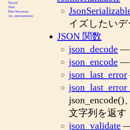
Yaconf
Taint
JsonSerializable
Data Structures
var_representation
イズしたいデ
JSON 関数
json_decode
—
json_encode
—
json_last_error
json_last_erro
json_encod
文字列を返す
json_validate
—