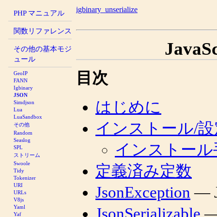
igbinary_unserialize
PHP マニュアル
関数リファレンス
JavaSc
その他の基本モジ
ュール
目次
GeoIP
FANN
Igbinary
JSON
はじめに
Simdjson
Lua
LuaSandbox
インストール/設
その他
Random
Seaslog
インストール
SPL
ストリーム
Swoole
定義済み定数
Tidy
Tokenizer
URI
JsonException
— 
URLs
V8js
Yaml
JsonSerializable
—
Yaf