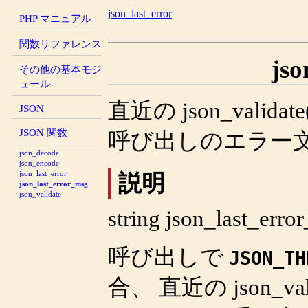
json_last_error
PHP マニュアル
関数リファレンス
jso
その他の基本モジ
ュール
直近の json_validate
JSON
JSON 関数
呼び出しのエラー
json_decode
json_encode
json_last_error
説明
json_last_error_msg
json_validate
string
json_last_erro
呼び出しで
JSON_TH
合、 直近の
json_va