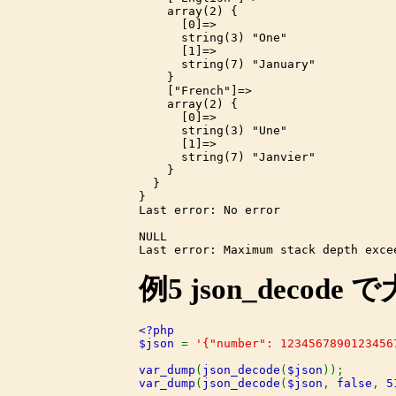
    array(2) {

      [0]=>

      string(3) "One"

      [1]=>

      string(7) "January"

    }

    ["French"]=>

    array(2) {

      [0]=>

      string(3) "Une"

      [1]=>

      string(7) "Janvier"

    }

  }

}

Last error: No error

NULL

例5
json_decode
で
<?php

$json 
= 
'{"number": 1234567890123456
var_dump
(
json_decode
(
$json
var_dump
(
json_decode
(
$json
, 
false
, 
5