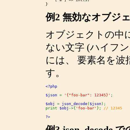
例2 無効なオブジ
オブジェクトの中に
ない文字 (ハイフ
には、 要素名を
す。
<?php

$json 
= 
'{"foo-bar": 12345}'
;

$obj 
= 
json_decode
(
$json
);

print 
$obj
->{
'foo-bar'
}; 
// 12345

?>
例3
json_decode
で