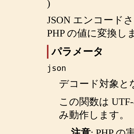
)
JSON エンコー
PHP の値に変換し
パラメータ
json
デコード対象と
この関数は UT
み動作します。
注意
:
PHP 