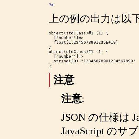
?>
上の例の出力は以
object(stdClass)#1 (1) {

  ["number"]=>

  float(1.2345678901235E+19)

}

object(stdClass)#1 (1) {

  ["number"]=>

  string(20) "12345678901234567890"

注意
注意
:
JSON の仕様は J
JavaScript 