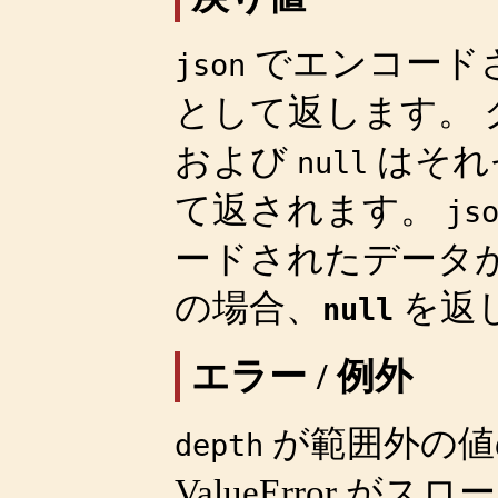
でエンコードさ
json
として返します。
および
はそれ
null
て返されます。
js
ードされたデータ
の場合、
を返
null
エラー / 例外
が範囲外の値の場
depth
ValueError
がスロー