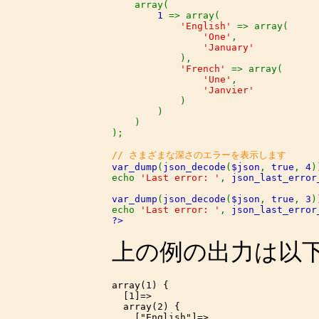
    array(

1 
=> array(

'English' 
=> array(

'One'
,

'January'

),

'French' 
=> array(

'Une'
,

'Janvier'

)

        )

    )

);

var_dump
(
json_decode
(
$json
, 
true
, 
4
)
echo 
'Last error: '
, 
json_last_error
var_dump
(
json_decode
(
$json
, 
true
, 
3
)
echo 
'Last error: '
, 
json_last_error
?>
上の例の出力は以
array(1) {

  [1]=>

  array(2) {

    ["English"]=>
