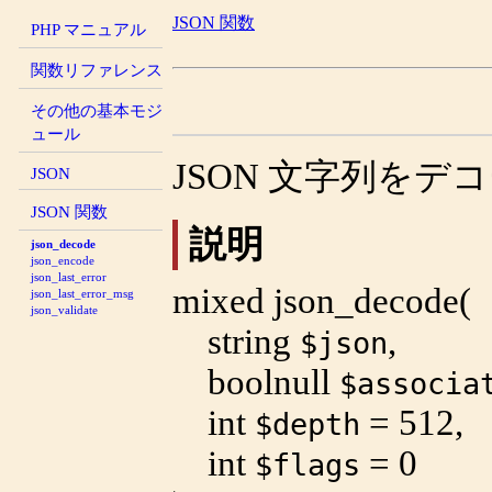
JSON 関数
PHP マニュアル
関数リファレンス
その他の基本モジ
ュール
JSON 文字列をデ
JSON
JSON 関数
説明
json_decode
json_encode
json_last_error
mixed
json_decode
(
json_last_error_msg
json_validate
string
,
$json
bool
null
$associa
int
= 512
,
$depth
int
= 0
$flags