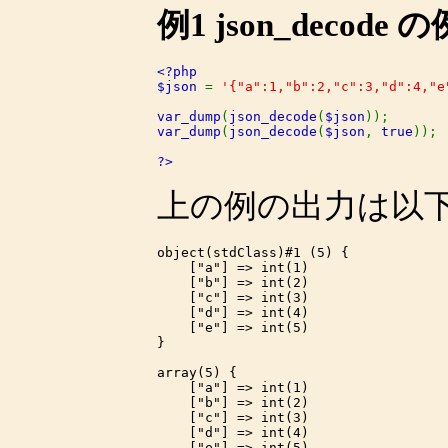
例1
json_decode
の
<?php

$json 
= 
'{"a":1,"b":2,"c":3,"d":4,"e
var_dump
(
json_decode
(
$json
var_dump
(
json_decode
(
$json
, 
true
));

?>
上の例の出力は以
object(stdClass)#1 (5) {

    ["a"] => int(1)

    ["b"] => int(2)

    ["c"] => int(3)

    ["d"] => int(4)

    ["e"] => int(5)

}

array(5) {

    ["a"] => int(1)

    ["b"] => int(2)

    ["c"] => int(3)

    ["d"] => int(4)

    ["e"] => int(5)
