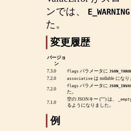
ンでは、
E_WARNING
た。
変更履歴
バージョ
ン
7.3.0
パラメータに
flags
JSON_THRO
7.2.0
は nullable に
associative
パラメータに
flags
JSON_INVA
7.2.0
た。
空の JSONキー ("") は、
_empt
7.1.0
るようになりました。
例