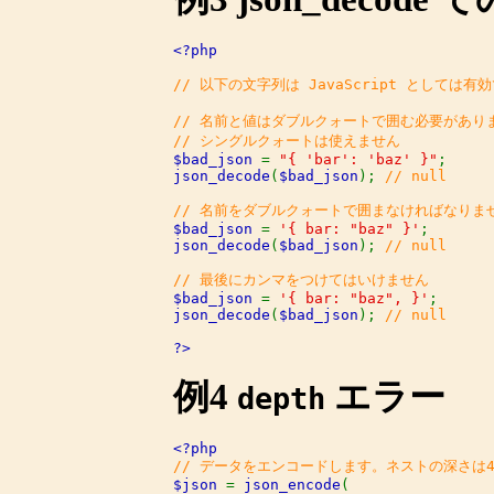
<?php

// 以下の文字列は JavaScript としては有
// 名前と値はダブルクォートで囲む必要がありま
$bad_json 
= 
"{ 'bar': 'baz' }"
json_decode
(
$bad_json
); 
// null

$bad_json 
= 
'{ bar: "baz" }'
json_decode
(
$bad_json
); 
// null

$bad_json 
= 
'{ bar: "baz", }'
json_decode
(
$bad_json
); 
// null

?>
例4
エラー
depth
$json 
= 
json_encode
(
