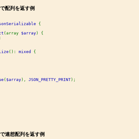
で配列を返す例
sonSerializable 
{

ct
(array 
$array
) {



lize
(): 
mixed 
{

ue
(
$array
), 
JSON_PRETTY_PRINT
。
で連想配列を返す例