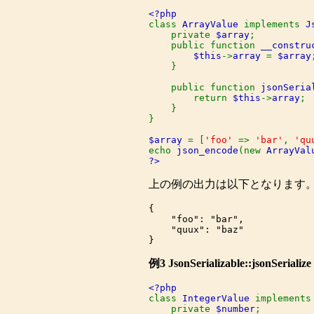
class 
ArrayValue 
implements 
J
    private 
$array
;

    public function 
__constru
$this
->
array 
= 
$array
;
    }

    public function 
jsonSeria
        return 
$this
->
array
;

    }

}

$array 
= [
'foo' 
=> 
'bar'
, 
'qu
echo 
json_encode
(new 
ArrayVal
?>
上の例の出力は以下となります
{

    "foo": "bar",

    "quux": "baz"

例3
JsonSerializable::jsonSerialize
class 
IntegerValue 
implements
    private 
$number
;
