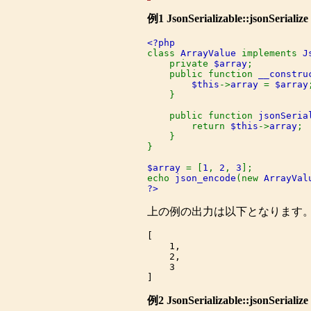
例1
JsonSerializable::jsonSerialize
class 
ArrayValue 
implements 
J
    private 
$array
;

    public function 
__constru
$this
->
array 
= 
$array
;
    }

    public function 
jsonSeria
        return 
$this
->
array
;

    }

}

$array 
= [
1
, 
2
, 
3
];

echo 
json_encode
(new 
ArrayVal
?>
上の例の出力は以下となります
[

    1,

    2,

    3

例2
JsonSerializable::jsonSerialize