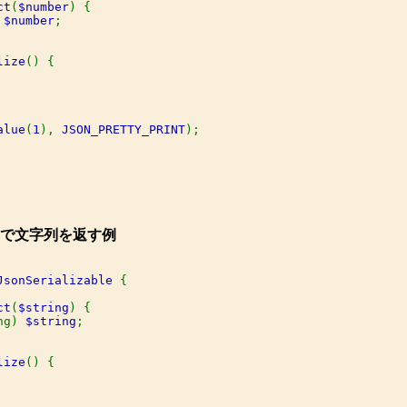
ct
(
$number
) {

 
$number
;

lize
() {

alue
(
1
), 
JSON_PRETTY_PRINT
。
で文字列を返す例
JsonSerializable 
{

ct
(
$string
) {

ng) 
$string
;

lize
() {
