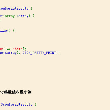
sonSerializable 
{

ct
(array 
$array
) {



lize
() {

ux' 
=> 
'baz'
];

ue
(
$array
), 
JSON_PRETTY_PRINT
。
で整数値を返す例
 
JsonSerializable 
{
