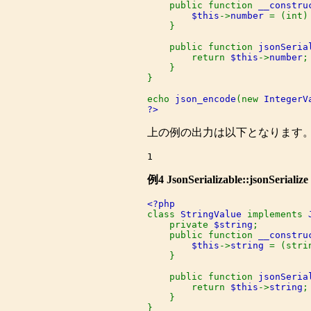
    public function 
__constru
$this
->
number 
= (int)
    }

    public function 
jsonSeria
        return 
$this
->
number
;

    }

}

echo 
json_encode
(new 
IntegerV
?>
上の例の出力は以下となります
例4
JsonSerializable::jsonSerialize
class 
StringValue 
implements 
    private 
$string
;

    public function 
__constru
$this
->
string 
= (stri
    }

    public function 
jsonSeria
        return 
$this
->
string
;

    }

}
