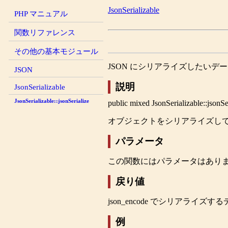
JsonSerializable
PHP マニュアル
関数リファレンス
その他の基本モジュール
JSON にシリアライズしたいデ
JSON
説明
JsonSerializable
JsonSerializable::jsonSerialize
public
mixed
JsonSerializable::jsonSe
オブジェクトをシリアライズし
パラメータ
この関数にはパラメータはあり
戻り値
json_encode
でシリアライズする
例