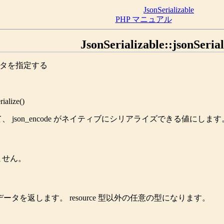
JsonSerializable
PHP マニュアル
JsonSerializable::jsonSerial
ータを指定する
rialize
()
て、
json_encode
がネイティブにシリアライズできる値にします
ません。
データを返します。
resource
型以外の任意の型になります。