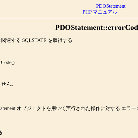
PDOStatement
PHP マニュアル
PDOStatement::errorCod
する SQLSTATE を取得する
orCode
()
ません。
Statement オブジェクトを用いて実行された操作に対する 
る