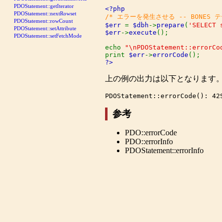
PDOStatement::getIterator
PDOStatement::nextRowset
PDOStatement::rowCount
$err 
= 
$dbh
->
prepare
(
'SELECT 
PDOStatement::setAttribute
$err
->
execute
();

PDOStatement::setFetchMode
echo 
"\nPDOStatement::errorCo
print 
$err
->
errorCode
?>
上の例の出力は以下となります
参考
PDO::errorCode
PDO::errorInfo
PDOStatement::errorInfo