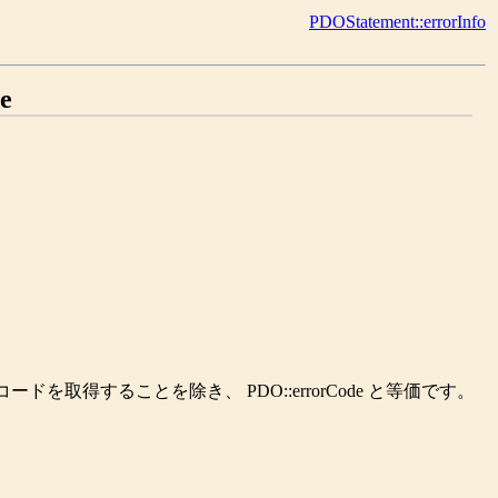
PDOStatement::errorInfo
e
エラーコードを取得することを除き、
PDO::errorCode
と等価です。