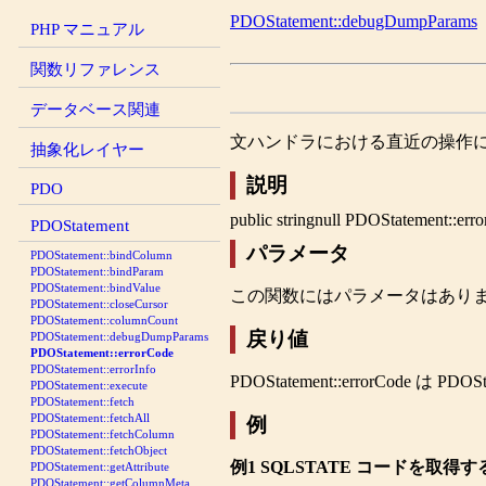
PDOStatement::debugDumpParams
PHP マニュアル
関数リファレンス
データベース関連
文ハンドラにおける直近の操作に関連
抽象化レイヤー
説明
PDO
public
string
null
PDOStatement::err
PDOStatement
パラメータ
PDOStatement::bindColumn
PDOStatement::bindParam
PDOStatement::bindValue
この関数にはパラメータはあり
PDOStatement::closeCursor
PDOStatement::columnCount
戻り値
PDOStatement::debugDumpParams
PDOStatement::errorCode
PDOStatement::errorInfo
PDOStatement::errorCode
は PDO
PDOStatement::execute
PDOStatement::fetch
PDOStatement::fetchAll
例
PDOStatement::fetchColumn
PDOStatement::fetchObject
例1 SQLSTATE コードを取得す
PDOStatement::getAttribute
PDOStatement::getColumnMeta