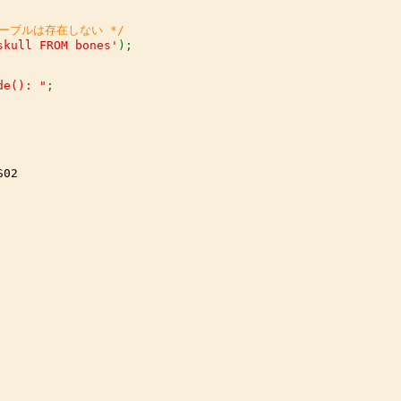
skull FROM bones'
de(): "
;

。