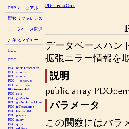
PDO::errorCode
PHP マニュアル
関数リファレンス
データベース関連
抽象化レイヤー
データベースハン
PDO
拡張エラー情報を
PDO
PDO::beginTransaction
PDO::commit
説明
PDO::connect
PDO::__construct
PDO::errorCode
public
array
PDO::err
PDO::errorInfo
PDO::exec
PDO::getAttribute
パラメータ
PDO::getAvailableDrivers
PDO::inTransaction
PDO::lastInsertId
PDO::prepare
この関数にはパラ
PDO::query
PDO::quote
PDO::rollBack