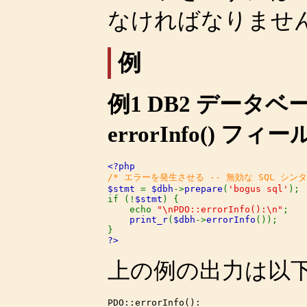
なければなりませ
例
例1 DB2 データベ
errorInfo() 
$stmt 
= 
$dbh
->
prepare
(
'bogus sql'
);

if (!
$stmt
) {

    echo 
"\nPDO::errorInfo():\n"
;

print_r
(
$dbh
->
errorInfo
());

?>
上の例の出力は以
PDO::errorInfo():
