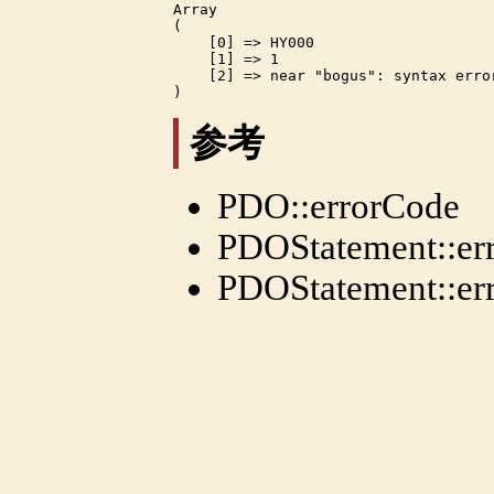
Array

(

    [0] => HY000

    [1] => 1

    [2] => near "bogus": syntax error
参考
PDO::errorCode
PDOStatement::er
PDOStatement::err