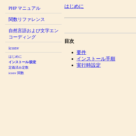
はじめに
PHP マニュアル
関数リファレンス
自然言語および文字エン
コーディング
目次
iconv
要件
はじめに
インストール手順
インストール/設定
実行時設定
定義済み定数
iconv 関数