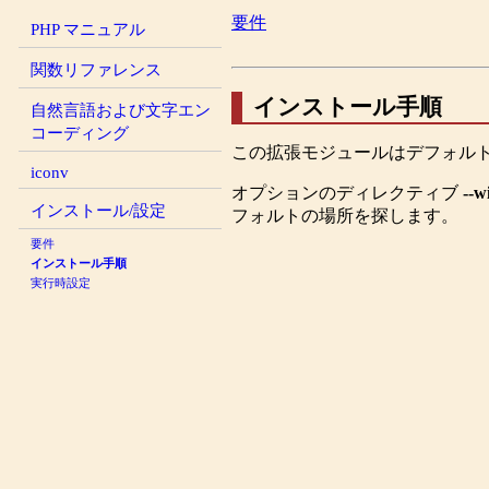
要件
PHP マニュアル
関数リファレンス
インストール手順
自然言語および文字エン
コーディング
この拡張モジュールはデフォル
iconv
オプションのディレクティブ
--w
インストール/設定
フォルトの場所を探します。
要件
インストール手順
実行時設定