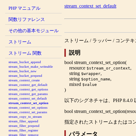
stream_context_set_default
PHP マニュアル
関数リファレンス
その他の基本モジュール
ストリーム / ラッパー / コン
ストリーム
説明
ストリーム 関数
bool
stream_context_set_option
(
stream_bucket_append
stream_bucket_make_writeable
resource
,
$stream_or_context
stream_bucket_new
string
,
$wrapper
stream_bucket_prepend
string
,
$option_name
stream_context_create
mixed
$value
stream_context_get_default
)
stream_context_get_options
stream_context_get_params
stream_context_set_default
以下のシグネチャは、PHP 8.4
stream_context_set_option
stream_context_set_options
bool
stream_context_set_option
(
reso
stream_context_set_params
stream_copy_to_stream
指定されたストリームまたはコ
stream_filter_append
stream_filter_prepend
stream_filter_register
パラメータ
stream_filter_remove