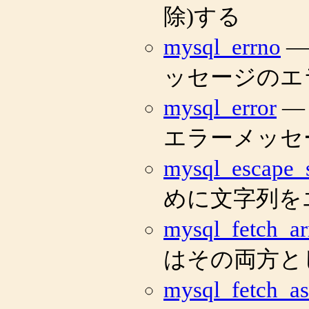
除)する
mysql_errno
—
ッセージのエ
mysql_error
—
エラーメッセ
mysql_escape_s
めに文字列を
mysql_fetch_ar
はその両方と
mysql_fetch_as