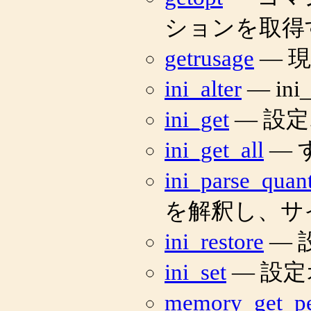
ションを取得
getrusage
— 
ini_alter
— in
ini_get
— 設
ini_get_all
— 
ini_parse_quant
を解釈し、サ
ini_restore
— 
ini_set
— 設
memory_get_p