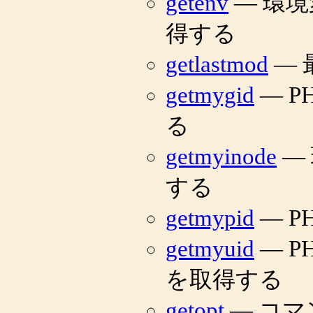
getenv
— 環
得する
getlastmod
— 
getmygid
— P
る
getmyinode
— 
する
getmypid
— P
getmyuid
— P
を取得する
getopt
— コ