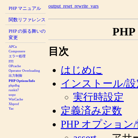
output_reset_rewrite_vars
PHP マニュアル
関数リファレンス
PH
PHP の振る舞いの
変更
APCu
目次
Componere
エラー処理
FFI
OPcache
はじめに
Operator Overloading
出力制御
インストール/設
PHP Options/Info
phpdbg
runkit7
実行時設定
uopz
WinCache
Xhprof
定義済み定数
Yac
PHP オプション
assert
— アサ