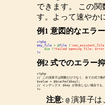
できます。 この
す。よって速やか
例1 意図的なエラ
<?php

$my_file 
= @
file 
(
'non_existent_file
    die (
"Failed opening file: error
?>
例2 式でのエラー
<?php

// この演算子は関数だけでなく、全ての式で動作
$value = @$cache[$key]; 

// インデックス $key が存在しない場合でも
注意
:
演算子は
@