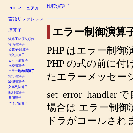
比較演算子
PHP マニュアル
言語リファレンス
エラー制御演算
演算子
演算子の優先順位
算術演算子
PHP はエラー制御
加算子/減算子
代入演算子
PHP の式の前に
ビット演算子
比較演算子
エラー制御演算子
たエラーメッセー
実行演算子
論理演算子
文字列演算子
set_error_handler
で
配列演算子
型演算子
パイプ演算子
場合は エラー制
ドラがコールされ