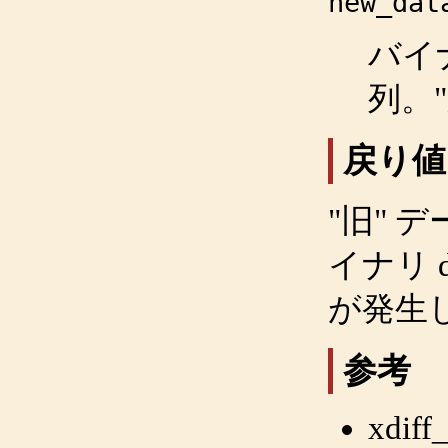
new_dat
バイ
列。
戻り値
"旧" 
イナリ 
が発生
参考
xdiff