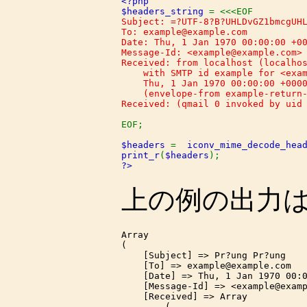
<?php

$headers_string 
Subject: =?UTF-8?B?UHLDvGZ1bmcgUHL
To: example@example.com

Date: Thu, 1 Jan 1970 00:00:00 +00
Message-Id: <example@example.com>

Received: from localhost (localhos
    with SMTP id example for <exam
    Thu, 1 Jan 1970 00:00:00 +0000
    (envelope-from example-return-
Received: (qmail 0 invoked by uid 
EOF;

$headers 
=  
iconv_mime_decode_hea
print_r
(
$headers
?>
上の例の出力
Array

(

    [Subject] => Pr?ung Pr?ung

    [To] => example@example.com

    [Date] => Thu, 1 Jan 1970 00:0
    [Message-Id] => <example@examp
    [Received] => Array

        (
