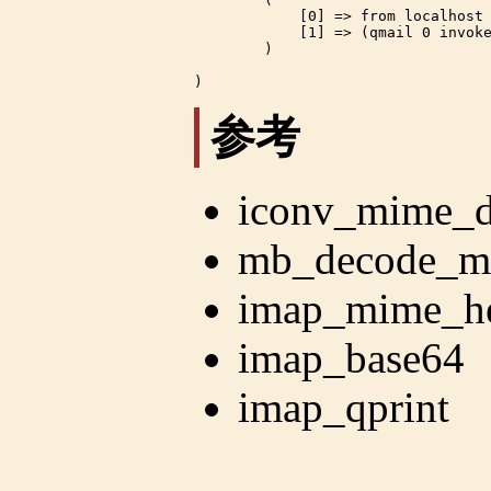
            [0] => from localhost 
            [1] => (qmail 0 invoke
        )

参考
iconv_mime_d
mb_decode_m
imap_mime_he
imap_base64
imap_qprint