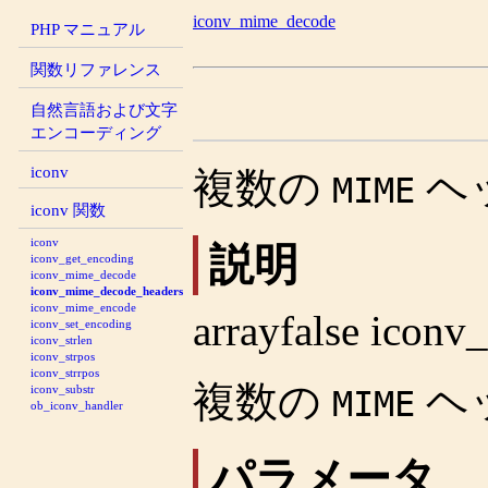
iconv_mime_decode
PHP マニュアル
関数リファレンス
自然言語および文字
エンコーディング
iconv
複数の
ヘ
MIME
iconv 関数
iconv
説明
iconv_get_encoding
iconv_mime_decode
iconv_mime_decode_headers
iconv_mime_encode
array
false
iconv
iconv_set_encoding
iconv_strlen
iconv_strpos
iconv_strrpos
複数の
ヘ
iconv_substr
MIME
ob_iconv_handler
パラメータ