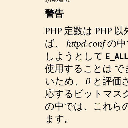
</IfModule>
警告
PHP 定数は PH
ば、
httpd.conf
の中
しようとして
E_AL
使用することは 
いため、
0
と評価さ
応するビットマス
の中では、これらの
ます。