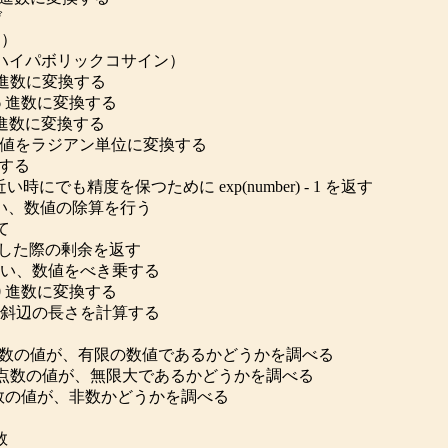
げ
ン）
ハイパボリックコサイン）
2 進数に変換する
16 進数に変換する
8 進数に変換する
数値をラジアン単位に変換する
算する
時にでも精度を保つために exp(number) - 1 を返す
 に従い、数値の除算を行う
て
をした際の剰余を返す
4 に従い、数値をべき乗する
10 進数に変換する
の斜辺の長さを計算する
点数の値が、有限の数値であるかどうかを調べる
数点数の値が、無限大であるかどうかを調べる
数の値が、非数かどうかを調べる
数