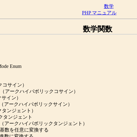
数学
PHP マニュアル
数学関数
Mode Enum
クコサイン）
弦（アークハイパボリックコサイン）
クサイン）
弦（アークハイパボリックサイン）
クタンジェント）
ークタンジェント
接（アークハイパボリックタンジェント）
の基数を任意に変換する
10 進数に変換する