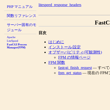
litespeed_response_headers
PHP マニュアル
関数リファレンス
FastC
サーバー固有のモ
ジュール
目次
Apache
LiteSpeed
はじめに
FastCGI Process
インストール/設定
Manager(FPM)
オブザーバビリティ(可観測性)
FPM の情報ページ
FPM 関数
fastcgi_finish_request
— すべ
fpm_get_status
— 現在の FP