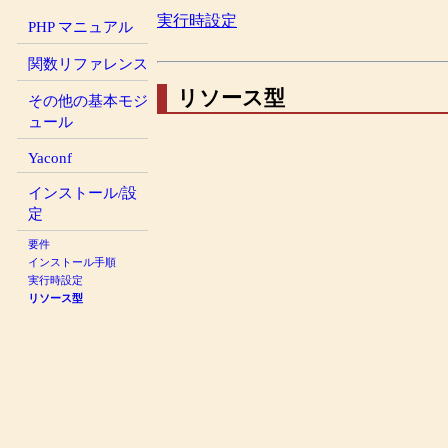
実行時設定
PHP マニュアル
関数リファレンス
リソース型
その他の基本モジ
ュール
Yaconf
インストール/設
定
要件
インストール手順
実行時設定
リソース型