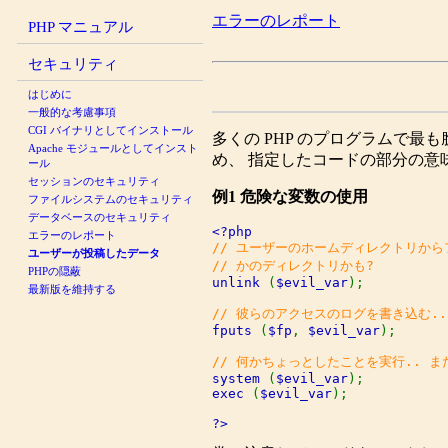
エラーのレポート
PHP マニュアル
セキュリティ
はじめに
一般的な考慮事項
CGI バイナリとしてインストール
多くの
PHP
のプログラムで最も
Apache モジュールとしてインスト
め、 指定したコードの部分の意
ール
セッションのセキュリティ
例1 危険な変数の使用
ファイルシステムのセキュリティ
データベースのセキュリティ
エラーのレポート
// ユーザーのホームディレクトリからフ
ユーザーが投稿したデータ
PHPの隠蔽
unlink 
(
$evil_var
);

最新版を維持する
fputs 
(
$fp
, 
$evil_var
);

system 
(
$evil_var
exec 
(
$evil_var
);

?>