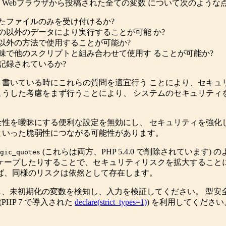
Webブラウザから投稿された全ての変数 について次のような
たファイルのみを受け付けるか?
の以外のデータにより実行することが可能 か?
以外の方法で使用することが可能か?
味で他のスクリプトと組み合わせて使用す ることが可能か?
記録されているか?
書いている時にこれらの質問を適宜行う ことにより、セキュ
うした考慮をまず行うことにより、 システムのセキュリティ
性を曖昧にする便利な設定を無効にし、 セキュリティを強化
といった脆弱性につながる可能性があります。
(これらは両方、PHP 5.4.0 で削除されていま
gic_quotes
ケープしたりすることで、セキュリティリスクを拡大することに
ば、同様のリスクは依然として存在します。
、未初期化の変数を検知し、入力を検証してください。 型安
 (PHP 7 で導入された
declare(strict_types=1)
) を利用してください