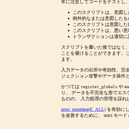
常に注意してコードをテストし、
このスクリプトは、意図し
例外的なまたは意図したも
このスクリプトは意図した
このスクリプトは、悪い意
トランザクションは適切に
スクリプトを書いた後ではなく、
ことを避けることができます。こ
ます。
入力データの出所や有効性、完全
ジェクション攻撃やデータ操作
かつては
や
register_globals
ma
り、 データを不完全な形でエス
ものの、 入力処理の管理を誤れ
error_reporting(E_ALL)
を有効にし
を改善するために、 strict モード