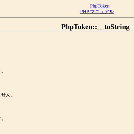
PhpToken
PHP マニュアル
PhpToken::__toString
す。
ません。
す。