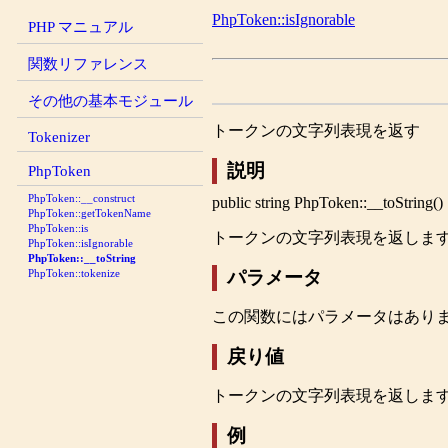
PhpToken::isIgnorable
PHP マニュアル
関数リファレンス
その他の基本モジュール
トークンの文字列表現を返す
Tokenizer
説明
PhpToken
PhpToken::__construct
public
string
PhpToken::__toString
()
PhpToken::getTokenName
PhpToken::is
トークンの文字列表現を返しま
PhpToken::isIgnorable
PhpToken::__toString
パラメータ
PhpToken::tokenize
この関数にはパラメータはあり
戻り値
トークンの文字列表現を返しま
例