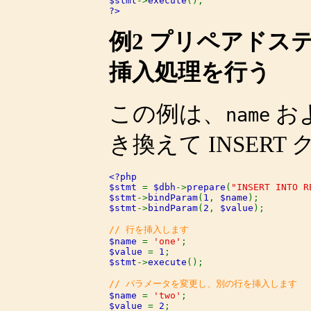
$stmt
->
execute
?>
例2 プリペアドス
挿入処理を行う
この例は、
お
name
き換えて INSER
<?php

$stmt 
= 
$dbh
->
prepare
(
"INSERT INTO R
$stmt
->
bindParam
(
1
, 
$name
$stmt
->
bindParam
(
2
, 
$value
);

$name 
= 
'one'
$value 
= 
1
$stmt
->
execute
();

$name 
= 
'two'
$value 
= 
2