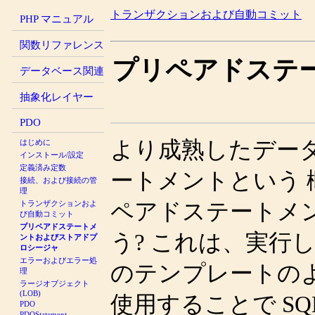
トランザクションおよび自動コミット
PHP マニュアル
関数リファレンス
プリペアドステ
データベース関連
抽象化レイヤー
PDO
より成熟したデー
はじめに
インストール/設定
定義済み定数
ートメントという
接続、および接続の管
理
トランザクションおよ
ペアドステートメ
び自動コミット
プリペアドステートメ
う? これは、実行し
ントおよびストアドプ
ロシージャ
エラーおよびエラー処
のテンプレートの
理
ラージオブジェクト
(LOB)
使用することで S
PDO
PDOStatement