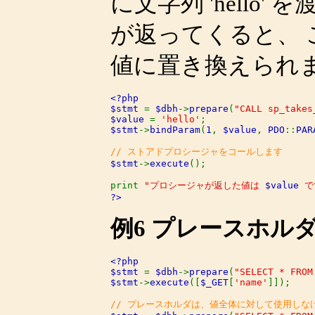
に文字列 'hello
が返ってくると、
値に置き換えられ
<?php

$stmt 
= 
$dbh
->
prepare
(
"CALL sp_takes
$value 
= 
'hello'
$stmt
->
bindParam
(
1
, 
$value
, 
PDO
::
PAR
$stmt
->
execute
();

print 
"プロシージャが返した値は 
$value
 で
?>
例6 プレースホル
<?php

$stmt 
= 
$dbh
->
prepare
(
"SELECT * FROM
$stmt
->
execute
([
$_GET
[
'name'
]]);
