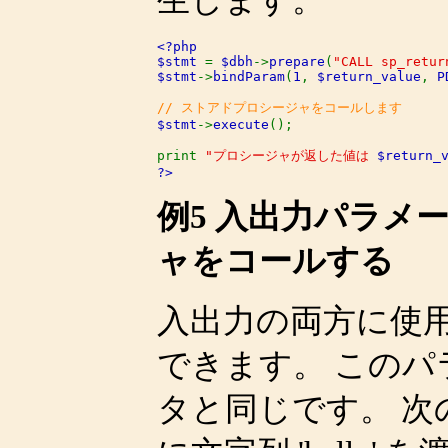
生します。
<?php

$stmt 
= 
$dbh
->
prepare
(
"CALL sp_retur
$stmt
->
bindParam
(
1
, 
$return_value
, 
P
$stmt
->
execute
();

print 
"プロシージャが返した値は 
$return_
?>
例5 入出力パラメ
ャをコールする
入出力の両方に使
できます。 この
タと同じです。 