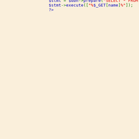
$stmt 
= 
$dbh
->
prepare
(
"SELECT * FROM
$stmt
->
execute
([
"%
$_GET
[
name
]
%"
?>