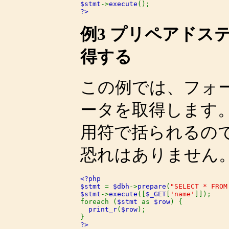
$stmt
->
execute
?>
例3 プリペアドス
得する
この例では、フォ
ータを取得します
用符で括られるので
恐れはありません
<?php

$stmt 
= 
$dbh
->
prepare
(
"SELECT * FROM
$stmt
->
execute
([
$_GET
[
'name'
]]);

foreach (
$stmt 
as 
$row
) {

print_r
(
$row
);

?>