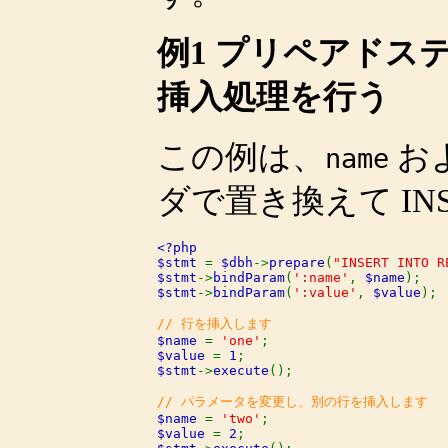
例1 プリペアドス
挿入処理を行う
この例は、
お
name
ダで置き換えて IN
<?php

$stmt 
= 
$dbh
->
prepare
(
"INSERT INTO R
$stmt
->
bindParam
(
':name'
, 
$name
$stmt
->
bindParam
(
':value'
, 
$value
);

$name 
= 
'one'
$value 
= 
1
$stmt
->
execute
();

$name 
= 
'two'
$value 
= 
2