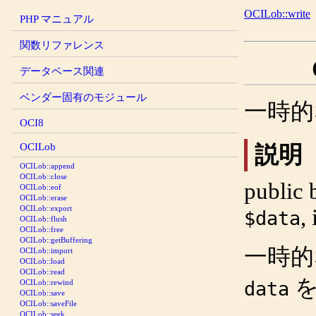
OCILob::write
PHP マニュアル
関数リファレンス
データベース関連
ベンダー固有のモジュール
一時的
OCI8
OCILob
説明
OCILob::append
OCILob::close
public
OCILob::eof
OCILob::erase
OCILob::export
,
$data
OCILob::flush
OCILob::free
OCILob::getBuffering
一時的
OCILob::import
OCILob::load
OCILob::read
を
data
OCILob::rewind
OCILob::save
OCILob::saveFile
OCILob::seek