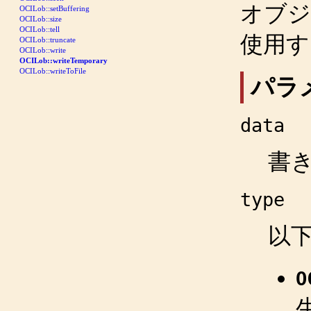
オブジ
OCILob::setBuffering
OCILob::size
OCILob::tell
使用す
OCILob::truncate
OCILob::write
OCILob::writeTemporary
OCILob::writeToFile
パラ
data
書
type
以
O