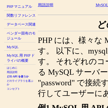
用語説明
MySQ
PHP マニュアル
関数リファレンス
ど
データベース関連
ベンダー固有のモ
PHP には、様々な 
ジュール
MySQL
す。 以下に、mysql
MySQL 用 PHP ド
す。 それぞれのコード
ライバの概要
はじめに
る MySQL サーバ
用語説明
どの API を使うか
"password" 
どのライブラリを選ぶ
か
コンセプト
行してユーザーに
例1 MySQL 用 AP