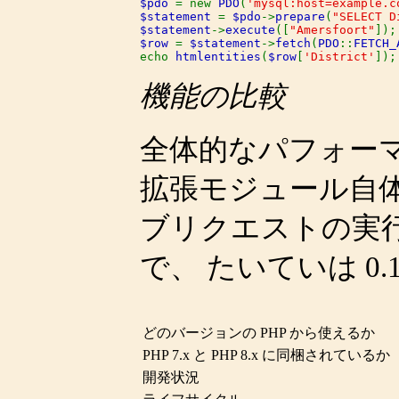
$pdo 
= new 
PDO
(
'mysql:host=example.c
$statement 
= 
$pdo
->
prepare
(
"SELECT D
$statement
->
execute
([
"Amersfoort"
$row 
= 
$statement
->
fetch
(
PDO
::
FETCH_
echo 
htmlentities
(
$row
[
'District'
]);
機能の比較
全体的なパフォー
拡張モジュール自体
ブリクエストの実
で、 たいていは 0
どのバージョンの PHP から使えるか
PHP 7.x と PHP 8.x に同梱されているか
開発状況