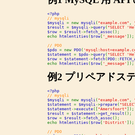
$mysqli 
= new 
mysqli
(
"example.com"
, 
$result 
= 
$mysqli
->
query
(
"SELECT 'He
$row 
= 
$result
->
fetch_assoc
();

echo 
htmlentities
(
$row
[
'_message'
]);

$pdo 
= new 
PDO
(
'mysql:host=example.c
$statement 
= 
$pdo
->
query
(
"SELECT 'He
$row 
= 
$statement
->
fetch
(
PDO
::
FETCH_
echo 
htmlentities
(
$row
[
'_message'
]);
例2 プリペアドス
$mysqli 
= new 
mysqli
(
"example.com"
, 
$statement 
= 
$mysqli
->
prepare
(
"SELEC
$statement
->
execute
([
"Amersfoort"
$result 
= 
$statement
->
get_result
$row 
= 
$result
->
fetch_assoc
();

echo 
htmlentities
(
$row
[
'District'
]);
