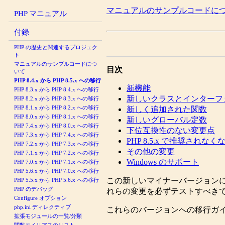
マニュアルのサンプルコードに
PHP マニュアル
付録
PHP の歴史と関連するプロジェク
ト
マニュアルのサンプルコードにつ
目次
いて
PHP 8.4.x から PHP 8.5.x への移行
新機能
PHP 8.3.x から PHP 8.4.x への移行
新しいクラスとインターフ
PHP 8.2.x から PHP 8.3.x への移行
PHP 8.1.x から PHP 8.2.x への移行
新しく追加された関数
PHP 8.0.x から PHP 8.1.x への移行
新しいグローバル定数
PHP 7.4.x から PHP 8.0.x への移行
下位互換性のない変更点
PHP 7.3.x から PHP 7.4.x への移行
PHP 8.5.x で推奨されな
PHP 7.2.x から PHP 7.3.x への移行
その他の変更
PHP 7.1.x から PHP 7.2.x への移行
Windows のサポート
PHP 7.0.x から PHP 7.1.x への移行
PHP 5.6.x から PHP 7.0.x への移行
この新しいマイナーバージョンに
PHP 5.5.x から PHP 5.6.x への移行
PHP のデバッグ
れらの変更を必ずテストすべき
Configure オプション
php.ini ディレクティブ
これらのバージョンへの移行ガ
拡張モジュールの一覧/分類