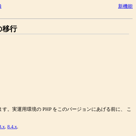
録
新機能
 への移行
す。実運用環境の PHP をこのバージョンにあげる前に、 こ
3.x
.
8.4.x
.