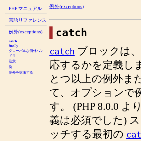
例外(exceptions)
PHP マニュアル
言語リファレンス
catch
例外(exceptions)
catch
finally
ブロックは、
catch
グローバルな例外ハン
ドラ
応するかを定義し
注意
例
例外を拡張する
とつ以上の例外ま
て、オプションで
す。 (PHP 8.0
義は必須でした) 
ッチする最初の
ca