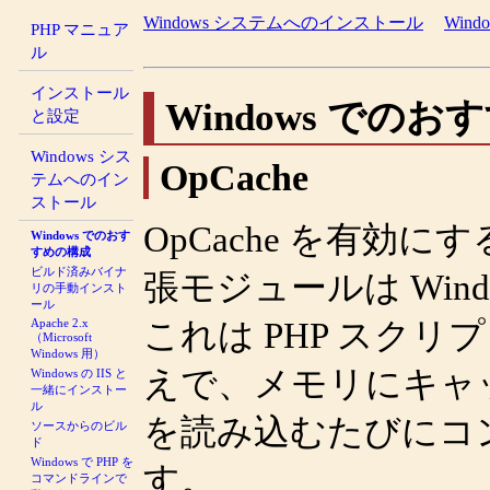
Windows システムへのインストール
Win
PHP マニュア
ル
インストール
Windows での
と設定
Windows シス
OpCache
テムへのイン
ストール
OpCache を有効
Windows でのおす
すめの構成
ビルド済みバイナ
張モジュールは Wind
リの手動インスト
ール
Apache 2.x
これは PHP スク
（Microsoft
Windows 用）
えで、メモリにキャ
Windows の IIS と
一緒にインストー
ル
を読み込むたびにコ
ソースからのビル
ド
Windows で PHP を
す。
コマンドラインで