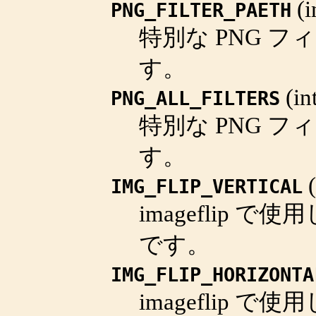
(
i
PNG_FILTER_PAETH
特別な PNG フ
す。
(
in
PNG_ALL_FILTERS
特別な PNG フ
す。
(
IMG_FLIP_VERTICAL
imageflip
で使用し
です。
IMG_FLIP_HORIZONTA
imageflip
で使用し