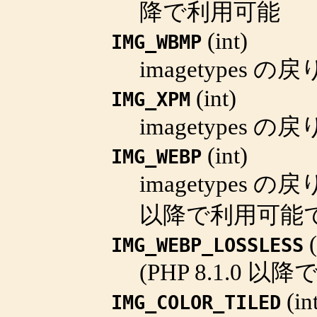
降で利用可能
(
int
)
IMG_WBMP
imagetypes
の戻
(
int
)
IMG_XPM
imagetypes
の戻
(
int
)
IMG_WEBP
imagetypes
の戻
以降で利用可能で
(
IMG_WEBP_LOSSLESS
(PHP 8.1.0 
(
in
IMG_COLOR_TILED