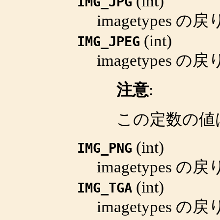
(
int
)
IMG_JPG
imagetypes
の戻
(
int
)
IMG_JPEG
imagetypes
の戻
注意
:
この定数の値
(
int
)
IMG_PNG
imagetypes
の戻
(
int
)
IMG_TGA
imagetypes
の戻