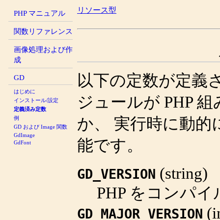
リソース型
PHP マニュアル
関数リファレンス
画像処理および作
成
以下の定数が定義
GD
はじめに
ジュールが PHP
インストール/設定
定義済み定数
例
か、 実行時に動
GD および Image 関数
GdImage
能です。
GdFont
(
string
)
GD_VERSION
PHP をコンパ
(
i
GD_MAJOR_VERSION