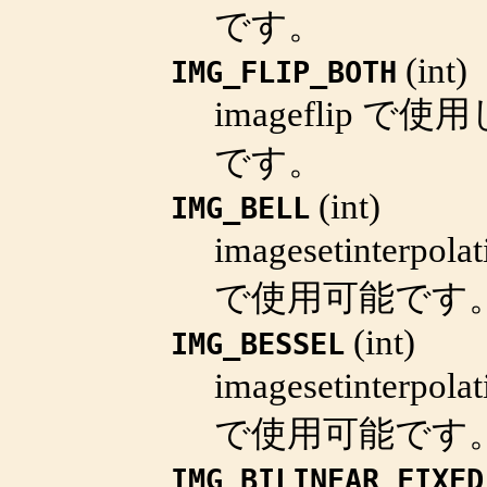
です。
(
int
)
IMG_FLIP_BOTH
imageflip
で使用し
です。
(
int
)
IMG_BELL
imagesetinterpolat
で使用可能です
(
int
)
IMG_BESSEL
imagesetinterpolat
で使用可能です
IMG_BILINEAR_FIXED