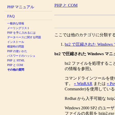
PHP と COM
PHP マニュアル
FAQ
一般的な情報
メーリングリスト
PHP を手に入れるには
ここでは他のカテゴリに分類す
データベースに関する問題
インストール
bz2 で圧縮された Win
構築時の問題
PHP の使いかた
bz2 で圧縮された Window
パスワードのハッシュ
PHP と HTML
bz2 ファイルを処理する
PHP と COM
の情報を参照)。
その他の質問
コマンドラインツールを使
す。
» WinRAR
または
» Po
Commander)を使用して
Redhat から入手可能な bz
Windows 2000 SP2
ファイルの名前を bzip2