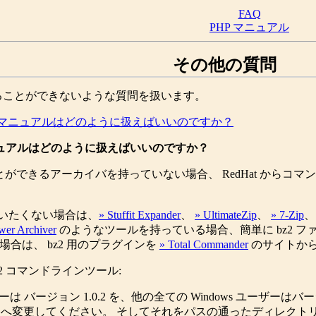
FAQ
PHP マニュアル
その他の質問
ることができないような質問を扱います。
dows マニュアルはどのように扱えばいいのですか？
s マニュアルはどのように扱えばいいのですか？
ことができるアーカイバを持っていない場合、 RedHat からコ
いたくない場合は、
» Stuffit Expander
、
» UltimateZip
、
» 7-Zip
wer Archiver
のようなツールを持っている場合、簡単に bz2 ファイルを解
いる場合は、 bz2 用のプラグインを
» Total Commander
のサイトか
ip2 コマンドラインツール:
 のユーザーは バージョン 1.0.2 を、他の全ての Windows ユー
.exe へ変更してください。 そしてそれをパスの通ったディレクトリ