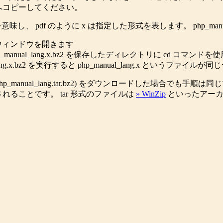
へコピーしてください。
を意味し、 pdf のように x は指定した形式を表します。 php_man
ウィンドウを開きます
manual_lang.x.bz2 を保存したディレクトリに cd コマン
nual_lang.x.bz2 を実行すると php_manual_lang.x とい
hp_manual_lang.tar.bz2) をダウンロードした場合でも手
r が生成されることです。 tar 形式のファイルは
» WinZip
といったアーカ