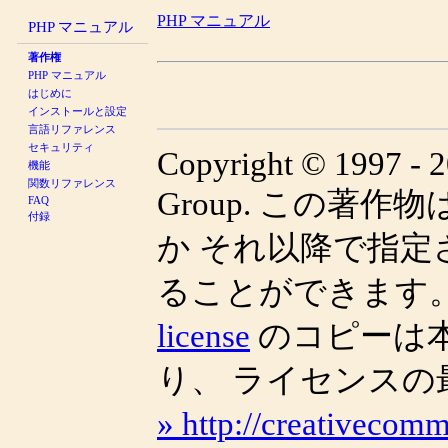
PHP マニュアル
PHP マニュアル
著作権
PHP マニュアル
はじめに
インストールと設定
言語リファレンス
セキュリティ
Copyright © 1997 - 
機能
関数リファレンス
Group. この著作物は、Cr
FAQ
付録
か それ以降で指
ることができます
license
のコピーは
り、 ライセンス
» http://creativecomm